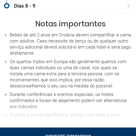
Dias 8 - 9
Notas importantes
Bebés de até 2 anos em Croácia devem compartilhar a cama
com adultos. Caso necessite de berço ou de qualquer outro
serviço adicional deverá solicitá-lo em cada hotel e será pago
diretamente.
Os quartos triplos em Europa são geralmente quartos com
duas camas individuais ou uma de casal, nos quais se
instala uma cama extra para a terceira pessoa, com os
inconvenientes que isso implica, por essa razão,
desaconselhamos o seu uso na medida do possível.
Durante conferências e eventos especiais, os hotéis
confirmados e locais de alojamento podem ser alternativos
aos indicados.
Durante o circuito por Europa, apenas uma mala e uma
bagagem de mão por pessoa são permitidas.
A hora de entrada no hotel no dia da chegada depende de
cada estabelecimento, mas em caso algum será antes das