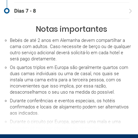
Dias 7 - 8
Notas importantes
Bebés de até 2 anos em Alemanha devem compartilhar a
cama com adultos. Caso necessite de berço ou de qualquer
outro serviço adicional deverá solicitá-lo em cada hotel e
será pago diretamente.
Os quartos triplos em Europa são geralmente quartos com
duas camas individuais ou uma de casal, nos quais se
instala uma cama extra para a terceira pessoa, com os
inconvenientes que isso implica, por essa razão,
desaconselhamos o seu uso na medida do possível.
Durante conferências e eventos especiais, os hotéis
confirmados e locais de alojamento podem ser alternativos
aos indicados.
Durante o circuito por Europa, apenas uma mala e uma
bagagem de mão por pessoa são permitidas.
A hora de entrada no hotel no dia da chegada depende de