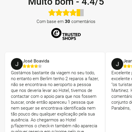
Muito bom
-
4.4/5
Com base em
30
comentários
José Boavida
Jean
J
J
Gostámos bastante da viagem no seu todo,
Excelente
no entanto em Berlim tenho 2 reparos a fazer,
excelente 
não se encontrava no aeroporto a pessoa
“os turist
que nos deveria levar ao Hotel, tivemos de
Martinez. 
contactar com o apoio para que nos fossem
comentário
buscar, onde então apareceu 1 pessoa que
conjunto d
nem sequer se encontrava identificada nem
Parabéns,
tão pouco deu qualquer explicação pela sua
ausência. Ao chegarmos ao Hotel
p/fazermos o check-in também não aparecia
qualquer reserva em n/nome pelo que