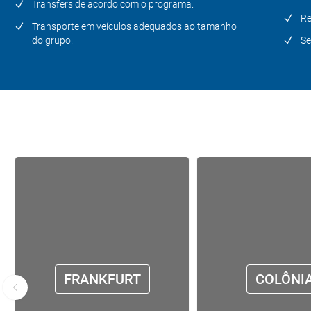
Transfers de acordo com o programa.
Re
Transporte em veículos adequados ao tamanho
do grupo.
Se
FRANKFURT
COLÔNI