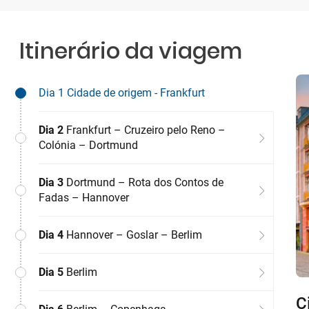
Itinerário da viagem
Dia 1
Cidade de origem - Frankfurt
Dia 2
Frankfurt – Cruzeiro pelo Reno –
Colónia – Dortmund
Dia 3
Dortmund – Rota dos Contos de
Fadas – Hannover
Dia 4
Hannover – Goslar – Berlim
Dia 5
Berlim
C
F
D
H
B
B
C
C
E
E