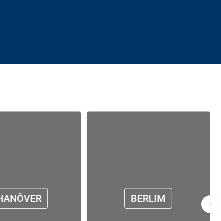
HANÔVER
BERLIM