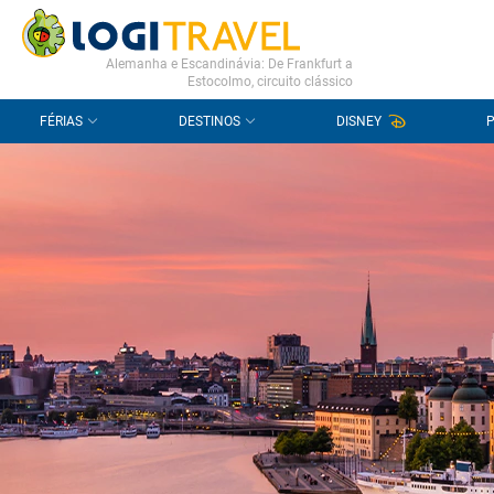
CONTACTO
PERGUNTAS FREQUENTES
Alemanha e Escandinávia: De Frankfurt a
Estocolmo, circuito clássico
FÉRIAS
DESTINOS
DISNEY