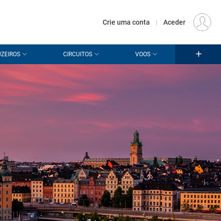
€
Origem
LISBOA (LIS)
PT
EUR
Crie uma conta
|
Aceder
ZEIROS
CIRCUITOS
VOOS