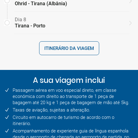
Ohrid - Tirana (Albânia)
Dia 8
Tirana - Porto
ITINERÁRIO DA VIAGEM
A sua viagem inclui
Passagem aérea em voo especial direto, em classe
económica com direito ao transporte de 1 peça de
bagagem até 20 kg e 1 peça de bagagem de mão até 5kg.
Taxas de aviação, sujeitas a alteração.
Circuito em autocarro de turismo de acordo com o
itinerário.
Acompanhamento de experiente guia de língua espanhola
desde o aeroporto de chegada ao aeroporto de partida, no