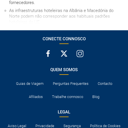
fornecedores.
As infraestruturas hoteleiras na Albânia e Macedónia do
Norte podem não corresponder aos habituais padrões
hoteleiros da UE.
A língua portuguesa não é amplamente utilizada nos Balcãs,
o que pode dificultar o acesso a serviços e informações para
CONECTE CONNOSCO
viajantes lusófonos. Como alternativa, os nossos serviços
turísticos recorrem ao espanhol, por ser mais comum entre
os visitantes internacionais e mais próximo do português.
QUEM SOMOS
Guias de Viagem
Perguntas Frequentes
Contacto
Afiliados
Trabalhe connosco
Blog
LEGAL
Aviso Legal
Privacidade
Segurança
Política de Cookies