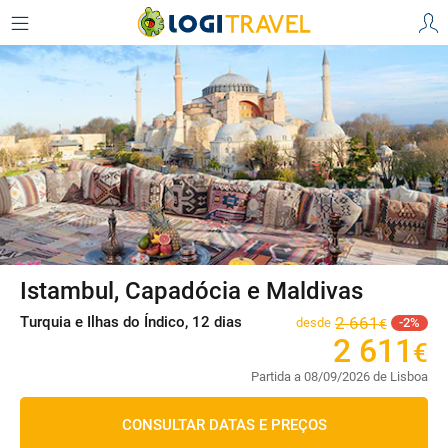
Istambul, Capadócia e Maldivas
Turquia e Ilhas do Índico, 12 dias
2
661
desde
2
€
2
611
€
Partida a 08/09/2026 de Lisboa
CONSULTAR DATAS E PREÇOS