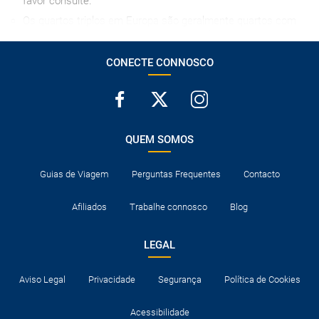
favor consulte.
Os quartos triplos em Europa são geralmente quartos com
duas camas individuais ou uma de casal, nos quais se
instala uma cama extra para a terceira pessoa, com os
CONECTE CONNOSCO
inconvenientes que isso implica, por essa razão,
desaconselhamos o seu uso na medida do possível.
A hora de entrada no hotel no dia da chegada depende de
cada estabelecimento, mas em caso algum será antes das
15h00, salvo indicação em contrário.
QUEM SOMOS
Dependendo do voo de regresso, a duração da viagem
poderá ter mais um dia.
Guias de Viagem
Perguntas Frequentes
Contacto
Os quartos triplos em Ásia são geralmente quartos com
duas camas individuais ou uma de casal, nos quais se
Afiliados
Trabalhe connosco
Blog
instala uma cama extra para a terceira pessoa, com os
inconvenientes que isso implica, por essa razão,
desaconselhamos o seu uso na medida do possível.
LEGAL
O cartão de crédito é considerado uma garantia, pelo que,
por vezes, o seu uso é imprescindível para se registar nos
Aviso Legal
Privacidade
Segurança
Política de Cookies
hotéis.
Normalmente os hotéis dispõem de berços para bebés.
Acessibilidade