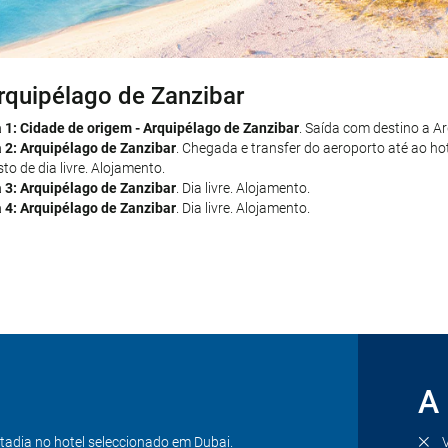
rquipélago de Zanzibar
ubai
a 1: Cidade de origem - Arquipélago de Zanzibar
a 5: Arquipélago de Zanzibar - Dubai
. Transfer até ao aeroporto por con
. Saída com destino a Ar
a 2: Arquipélago de Zanzibar
nsfer do aeroporto até ao hotel selecionado em Dubai por conta própria. R
. Chegada e transfer do aeroporto até ao ho
to de dia livre. Alojamento.
 6: Dubai
. Dia livre. Alojamento.
a 3: Arquipélago de Zanzibar
 7: Dubai
. Dia livre. Alojamento.
. Dia livre. Alojamento.
a 4: Arquipélago de Zanzibar
a 8: Dubai - Cidade de origem
. Dia livre. Alojamento.
. Transfer até ao aeroporto por conta próp
s nossos serviços.
A 
tadia no hotel seleccionado em Dubai.