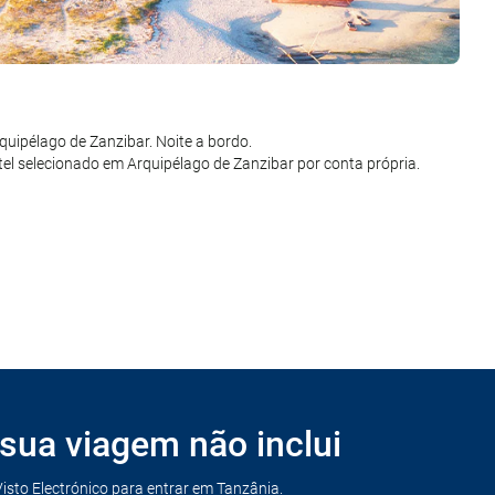
ta própria. Voo de Arquipélago de Zanzibar a Dubai. Chegada e
quipélago de Zanzibar. Noite a bordo.
esto de dia livre. Alojamento.
tel selecionado em Arquipélago de Zanzibar por conta própria.
ria. Voo com destino ao cidade de origem. Chegada. Fim da viagem e
sua viagem não inclui
Visto Electrónico para entrar em Tanzânia.