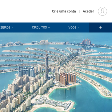
€
Origem
LISBOA (LIS)
PT
EUR
Crie uma conta
|
Aceder
ZEIROS
CIRCUITOS
VOOS