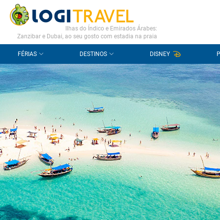
CONTACTO
PERGUNTAS FREQUENTES
Ilhas do Índico e Emirados Árabes:
Zanzibar e Dubai, ao seu gosto com estadia na praia
FÉRIAS
DESTINOS
DISNEY