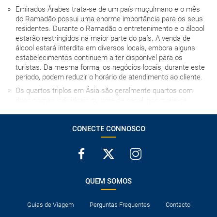
Emirados Árabes trata-se de um país muçulmano e o mês
do Ramadão possui uma enorme importância para os seus
residentes. Durante o Ramadão o entretenimento e o álcool
estarão restringidos na maior parte do país. A venda de
álcool estará interdita em diversos locais, embora alguns
estabelecimentos continuem a ter disponível para os
turistas. Da mesma forma, os negócios locais, durante este
período, podem reduzir o horário de atendimento ao cliente.
Os quartos triplos em Ásia são geralmente quartos com
duas camas individuais ou uma de casal, nos quais se
instala uma cama extra para a terceira pessoa, com os
inconvenientes que isso implica, por essa razão,
CONECTE CONNOSCO
desaconselhamos o seu uso na medida do possível.
A hora de entrada no hotel no dia da chegada depende de
cada estabelecimento, mas em caso algum será antes das
15h00, salvo indicação em contrário.
Nos locais públicos de Zanzibar, os turistas devem cobrir o
QUEM SOMOS
corpo desde os ombros até aos joelhos (tanto homens
quanto mulheres). O incumprimento desta norma pode
acarretar sanções de até 700 dólares, ou mais.
Guias de Viagem
Perguntas Frequentes
Contacto