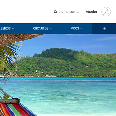
€
Origem
LISBOA (LIS)
PT
EUR
Crie uma conta
|
Aceder
ZEIROS
CIRCUITOS
VOOS