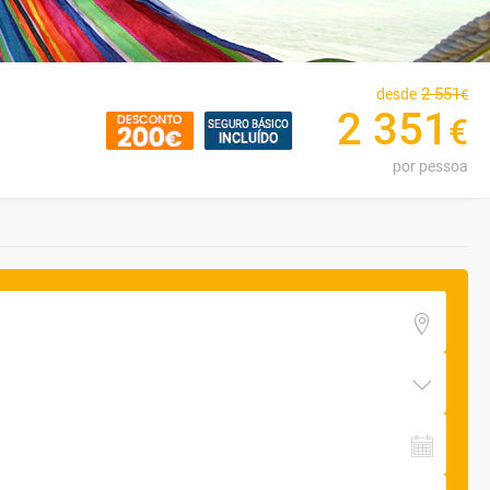
2
551
desde
€
2
351
€
por pessoa