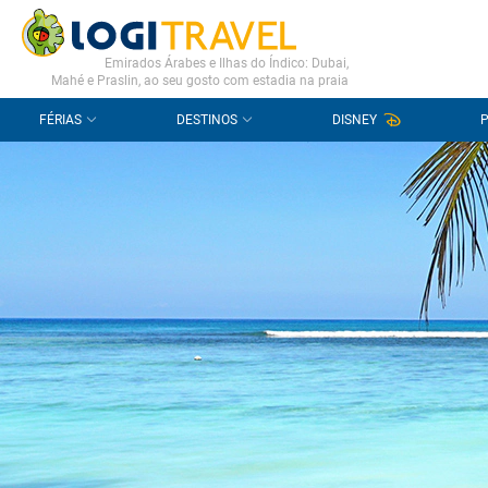
CONTACTO
PERGUNTAS FREQUENTES
Emirados Árabes e Ilhas do Índico: Dubai,
Mahé e Praslin, ao seu gosto com estadia na praia
FÉRIAS
DESTINOS
DISNEY