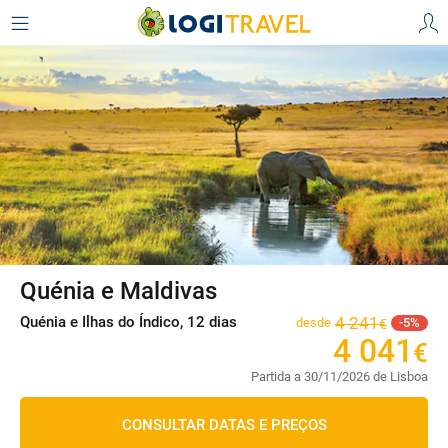
Quénia e Maldivas
Quénia e Ilhas do Índico, 12 dias
4
241
desde
5
€
4
041
€
Partida a 30/11/2026 de Lisboa
CONSULTAR DATAS E PREÇOS