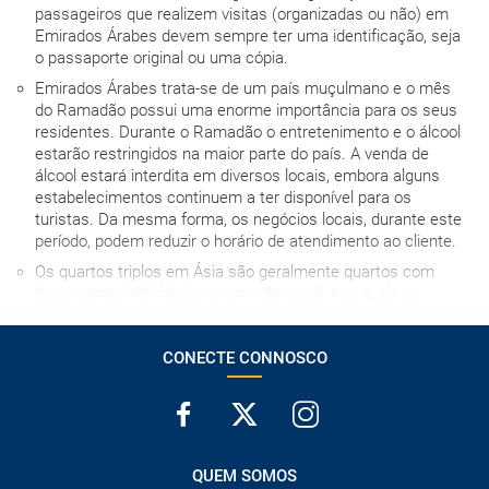
passageiros que realizem visitas (organizadas ou não) em
Emirados Árabes devem sempre ter uma identificação, seja
o passaporte original ou uma cópia.
Emirados Árabes trata-se de um país muçulmano e o mês
do Ramadão possui uma enorme importância para os seus
residentes. Durante o Ramadão o entretenimento e o álcool
estarão restringidos na maior parte do país. A venda de
álcool estará interdita em diversos locais, embora alguns
estabelecimentos continuem a ter disponível para os
turistas. Da mesma forma, os negócios locais, durante este
período, podem reduzir o horário de atendimento ao cliente.
Os quartos triplos em Ásia são geralmente quartos com
duas camas individuais ou uma de casal, nos quais se
instala uma cama extra para a terceira pessoa, com os
inconvenientes que isso implica, por essa razão,
CONECTE CONNOSCO
desaconselhamos o seu uso na medida do possível.
A hora de entrada no hotel no dia da chegada depende de
cada estabelecimento, mas em caso algum será antes das
15h00, salvo indicação em contrário.
A ordem das visitas está sujeita a alterações no destino; a
QUEM SOMOS
ordem final será informada à chegada.