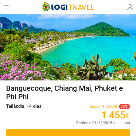
Banguecoque, Chiang Mai, Phuket e
Phi Phi
Tailândia, 14 dias
1
485
desde
2
€
1
455
€
Partida a 01/12/2026 de Lisboa