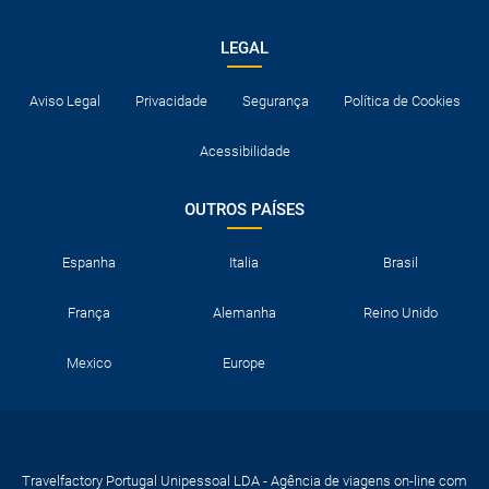
por vezes, o seu uso é imprescindível para se registar nos
hotéis.
LEGAL
Normalmente os hotéis dispõem de berços para bebés.
Caso contrário, terão de dividir cama com um adulto.
Aviso Legal
Privacidade
Segurança
Política de Cookies
Consulte a documentação necessária para entrar os
destinos visitados e para trânsito nos países onde são feitas
Acessibilidade
escalas aéreas.
OUTROS PAÍSES
Espanha
Italia
Brasil
França
Alemanha
Reino Unido
Mexico
Europe
Travelfactory Portugal Unipessoal LDA - Agência de viagens on-line com