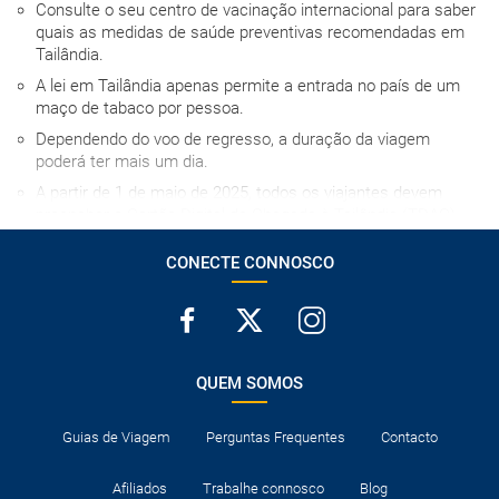
Consulte o seu centro de vacinação internacional para saber
quais as medidas de saúde preventivas recomendadas em
Tailândia.
A lei em Tailândia apenas permite a entrada no país de um
maço de tabaco por pessoa.
Dependendo do voo de regresso, a duração da viagem
poderá ter mais um dia.
A partir de 1 de maio de 2025, todos os viajantes devem
preencher o Cartão Digital de Chegada à Tailândia (TDAC)
online antes de chegar ao país, através do seguinte link:
https://tdac.immigration.go.th
CONECTE CONNOSCO
Os quartos triplos em Ásia são geralmente quartos com
duas camas individuais ou uma de casal, nos quais se
instala uma cama extra para a terceira pessoa, com os
inconvenientes que isso implica, por essa razão,
desaconselhamos o seu uso na medida do possível.
QUEM SOMOS
A hora de entrada no hotel no dia da chegada depende de
cada estabelecimento, mas em caso algum será antes das
Guias de Viagem
Perguntas Frequentes
Contacto
15h00, salvo indicação em contrário.
O cartão de crédito é considerado uma garantia, pelo que,
Afiliados
Trabalhe connosco
Blog