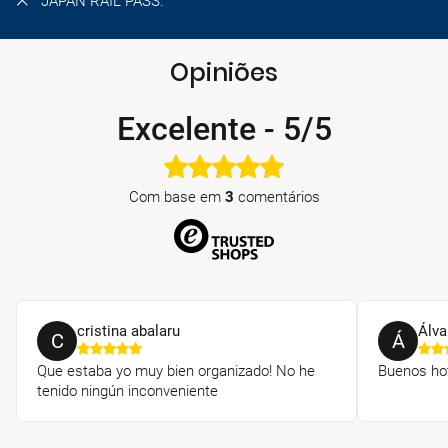
JAPAN RAIL PASS.
Opiniões
Excelente
-
5/5
Com base em
3
comentários
cristina abalaru
Álva
C
Á
Que estaba yo muy bien organizado! No he
Buenos hot
tenido ningún inconveniente