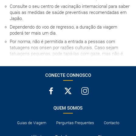
Consulte o seu centro de vacinação internacional para saber
quais as medidas de saúde preventivas recomendadas em
Japão.
Dependendo do voo de regresso, a duração da viagem
poderá ter mais um dia.
Por norma, não é permitida a entrada a pessoas com
tatuagens nos onsen por razões culturais. Caso sejam
tatuagens pequenas, pode tapá-las com gaze, mas não é
possível garantir que poderá entrar se tiver tatuagens
grandes.
MUITO IMPORTANTE SOBRE O JAPAN RAIL PASS: podem
CONECTE CONNOSCO
aceder à compra e a todas as informações sobre o passe no
site: http://www.jrpass.com. A compra do Japan Rail Pass
não pode ser efetuada com mais de três meses de
antecedência em relação à data do primeiro trajeto de
comboio.
QUEM SOMOS
Os quartos triplos em Ásia são geralmente quartos com
duas camas individuais ou uma de casal, nos quais se
Guias de Viagem
Perguntas Frequentes
Contacto
instala uma cama extra para a terceira pessoa, com os
inconvenientes que isso implica, por essa razão,