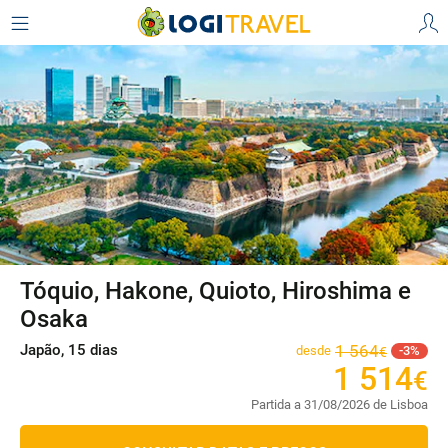
Tóquio, Hakone, Quioto, Hiroshima e
Osaka
Japão, 15 dias
1
564
desde
3
€
1
514
€
Partida a 31/08/2026 de Lisboa