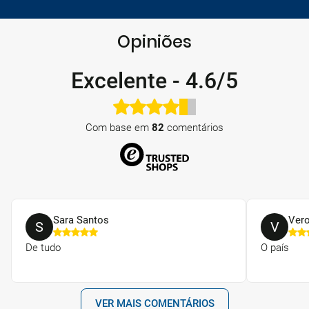
Opiniões
Excelente
-
4.6/5
Com base em
82
comentários
Sara Santos
Vero
S
V
De tudo
O país
VER MAIS COMENTÁRIOS