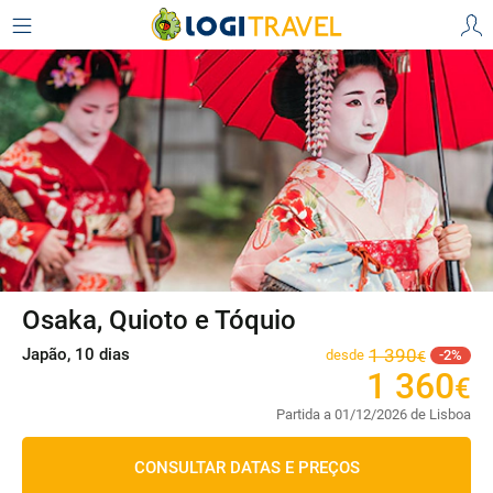
Osaka, Quioto e Tóquio
Japão, 10 dias
1
390
desde
2
€
1
360
€
Partida a 01/12/2026 de Lisboa
CONSULTAR DATAS E PREÇOS