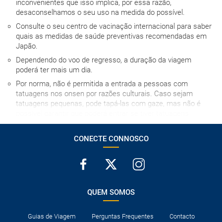
inconvenientes que isso implica, por essa razão,
desaconselhamos o seu uso na medida do possível.
Consulte o seu centro de vacinação internacional para saber
quais as medidas de saúde preventivas recomendadas em
Japão.
Dependendo do voo de regresso, a duração da viagem
poderá ter mais um dia.
Por norma, não é permitida a entrada a pessoas com
tatuagens nos onsen por razões culturais. Caso sejam
tatuagens pequenas, pode tapá-las com gaze, mas não é
possível garantir que poderá entrar se tiver tatuagens
grandes.
MUITO IMPORTANTE SOBRE O JAPAN RAIL PASS: podem
CONECTE CONNOSCO
aceder à compra e a todas as informações sobre o passe no
site: http://www.jrpass.com. A compra do Japan Rail Pass
não pode ser efetuada com mais de três meses de
antecedência em relação à data do primeiro trajeto de
comboio.
QUEM SOMOS
Os quartos triplos em Ásia são geralmente quartos com
duas camas individuais ou uma de casal, nos quais se
Guias de Viagem
Perguntas Frequentes
Contacto
instala uma cama extra para a terceira pessoa, com os