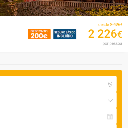
2
426
desde
€
2
226
€
por pessoa