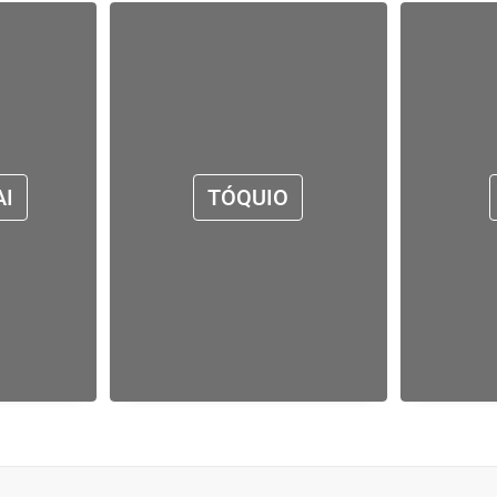
I
TÓQUIO