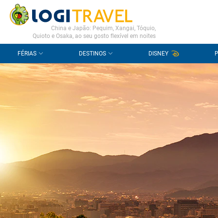
CONTACTO
PERGUNTAS FREQUENTES
China e Japão: Pequim, Xangai, Tóquio,
Quioto e Osaka, ao seu gosto flexível em noites
FÉRIAS
DESTINOS
DISNEY