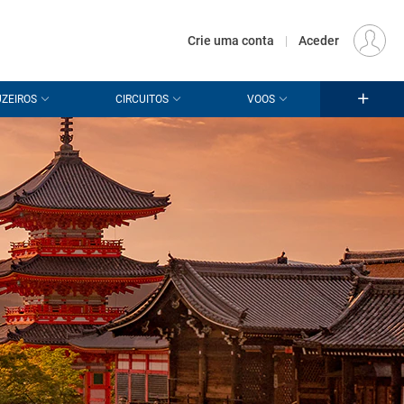
€
Origem
LISBOA (LIS)
PT
EUR
Crie uma conta
|
Aceder
ZEIROS
CIRCUITOS
VOOS