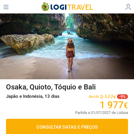
Osaka, Quioto, Tóquio e Bali
Japão e Indonésia, 13 dias
2
177
desde
9
€
1
977
€
Partida a 01/07/2027 de Lisboa
CONSULTAR DATAS E PREÇOS