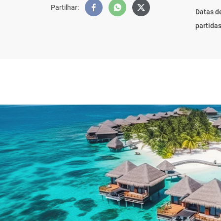
Partilhar
:
Datas d
partida