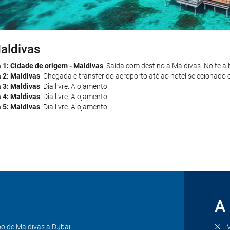
aldivas
ubai
a 1: Cidade de origem - Maldivas
 6: Maldivas - Dubai
. À hora combinada, transfer até ao aeroporto. Voo 
. Saída com destino a Maldivas. Noite a 
a 2: Maldivas
ecionado em Dubai por conta própria. Resto de dia livre. Alojamento.
. Chegada e transfer do aeroporto até ao hotel selecionado e
a 3: Maldivas
 7: Dubai
. Dia livre. Alojamento.
. Dia livre. Alojamento.
a 4: Maldivas
 8: Dubai
. Dia livre. Alojamento.
. Dia livre. Alojamento.
a 5: Maldivas
a 9: Dubai - Cidade de origem
. Dia livre. Alojamento.
. Transfer até ao aeroporto por conta próp
s nossos serviços.
A 
o de Maldivas a Dubai.