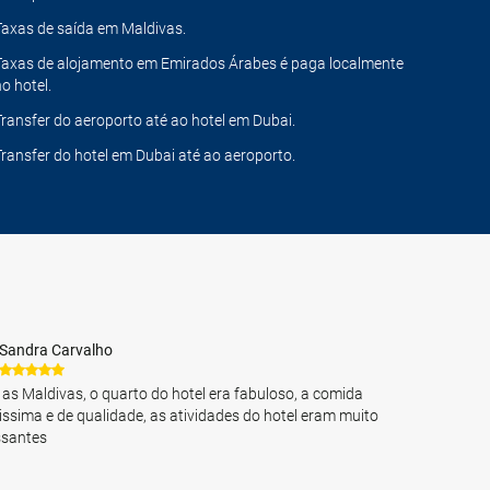
Taxas de saída em Maldivas.
Taxas de alojamento em Emirados Árabes é paga localmente
no hotel.
Transfer do aeroporto até ao hotel em Dubai.
Transfer do hotel em Dubai até ao aeroporto.
Sandra Carvalho
 as Maldivas, o quarto do hotel era fabuloso, a comida
issima e de qualidade, as atividades do hotel eram muito
ssantes