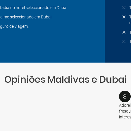
tadia no hotel seleccionado em Dubai.
gime seleccionado em Dubai.
guro de viagem.
Opiniões Maldivas e Dubai
S
Adorei
fresqu
intere