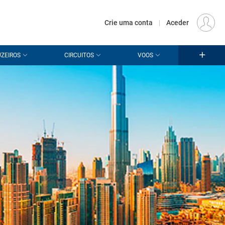
€
Origem
LISBOA (LIS)
PT
EUR
Crie uma conta
|
Aceder
ZEIROS
CIRCUITOS
VOOS