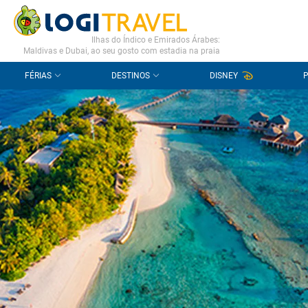
CONTACTO
PERGUNTAS FREQUENTES
Ilhas do Índico e Emirados Árabes:
Maldivas e Dubai, ao seu gosto com estadia na praia
FÉRIAS
DESTINOS
DISNEY