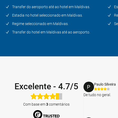
Transfer do aeroporto até ao hotel em Maldivas.
Es
Estadia no hotel seleccionado em Maldivas.
Re
Regime seleccionado em Maldivas.
Se
Transfer do hotel em Maldivas até ao aeroporto.
Excelente
-
4.7/5
Paulo Silveira
P
De tudo no geral.
Com base em
3
comentários