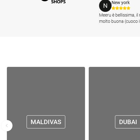
New york
N
Meeru è bellissima, il 
molto buona (cuoco it
MALDIVAS
DUBAI