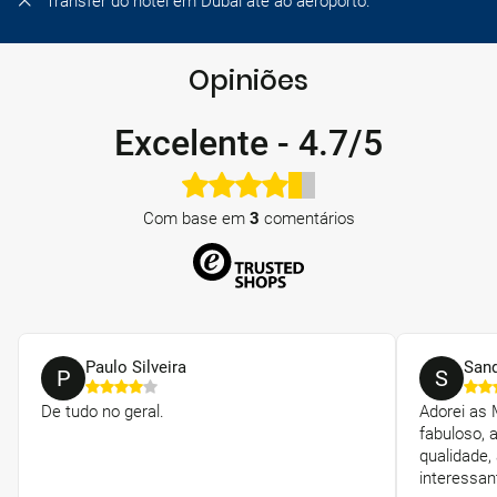
Transfer do hotel em Dubai até ao aeroporto.
Opiniões
Excelente
-
4.7/5
Com base em
3
comentários
Paulo Silveira
Sand
P
S
De tudo no geral.
Adorei as 
fabuloso, 
qualidade,
interessan