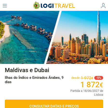
Maldivas e Dubai
Ilhas do Índico e Emirados Árabes, 9
1
972
desde
5
€
dias
1
872
€
Partida a 18/06/2027 de
Lisboa
CONSULTAR DATAS E PREÇOS