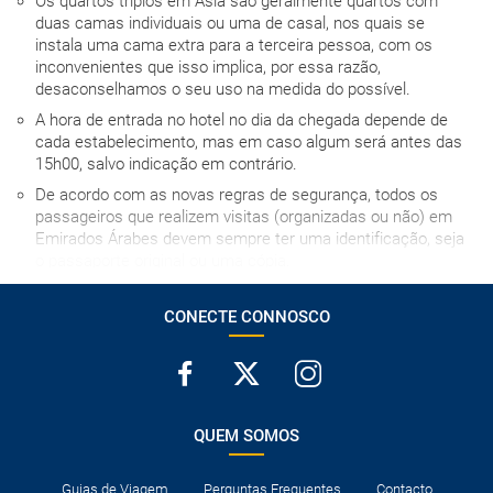
Os quartos triplos em Ásia são geralmente quartos com
duas camas individuais ou uma de casal, nos quais se
instala uma cama extra para a terceira pessoa, com os
inconvenientes que isso implica, por essa razão,
desaconselhamos o seu uso na medida do possível.
A hora de entrada no hotel no dia da chegada depende de
cada estabelecimento, mas em caso algum será antes das
15h00, salvo indicação em contrário.
De acordo com as novas regras de segurança, todos os
passageiros que realizem visitas (organizadas ou não) em
Emirados Árabes devem sempre ter uma identificação, seja
o passaporte original ou uma cópia.
Emirados Árabes trata-se de um país muçulmano e o mês
do Ramadão possui uma enorme importância para os seus
CONECTE CONNOSCO
residentes. Durante o Ramadão o entretenimento e o álcool
estarão restringidos na maior parte do país. A venda de
álcool estará interdita em diversos locais, embora alguns
estabelecimentos continuem a ter disponível para os
turistas. Da mesma forma, os negócios locais, durante este
QUEM SOMOS
período, podem reduzir o horário de atendimento ao cliente.
O cartão de crédito é considerado uma garantia, pelo que,
Guias de Viagem
Perguntas Frequentes
Contacto