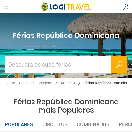
Férias República Dominicana
Descubra as suas férias
Home
Grandes Viagens
America
Férias República Dominican
Férias República Dominicana
mais Populares
POPULARES
CIRCUITOS
COMBINADOS
PERC