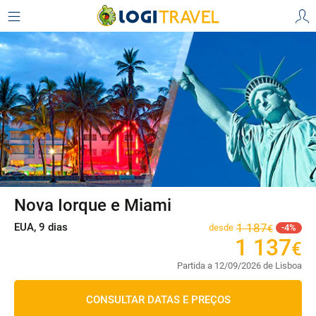
Nova Iorque e Miami
EUA, 9 dias
1
187
desde
4
€
1
137
€
Partida a 12/09/2026 de Lisboa
CONSULTAR DATAS E PREÇOS