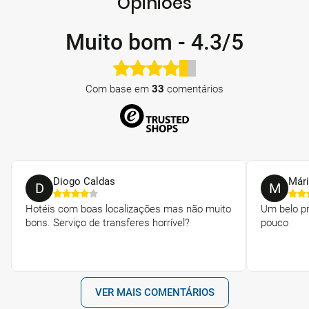
Opiniões
Muito bom
-
4.3/5
Com base em
33
comentários
Diogo Caldas
Mári
D
M
Hotéis com boas localizações mas não muito
Um belo pr
bons. Serviço de transferes horrível?
pouco
VER MAIS COMENTÁRIOS