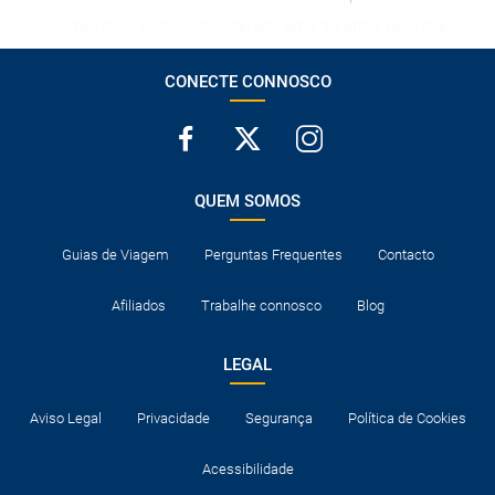
O cartão de crédito é considerado uma garantia, pelo que,
por vezes, o seu uso é imprescindível para se registar nos
hotéis.
CONECTE CONNOSCO
Normalmente os hotéis dispõem de berços para bebés.
Caso contrário, terão de dividir cama com um adulto.
Consulte a documentação necessária para entrar os
destinos visitados e para trânsito nos países onde são feitas
escalas aéreas.
QUEM SOMOS
Guias de Viagem
Perguntas Frequentes
Contacto
Afiliados
Trabalhe connosco
Blog
LEGAL
Aviso Legal
Privacidade
Segurança
Política de Cookies
Acessibilidade