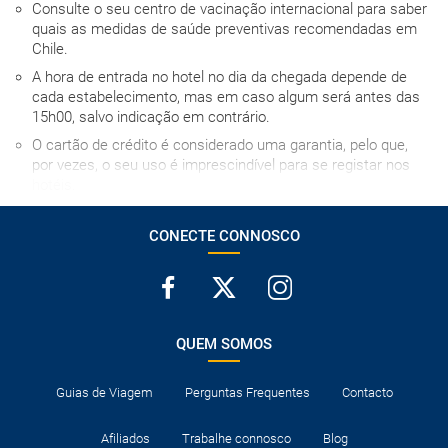
Consulte o seu centro de vacinação internacional para saber
quais as medidas de saúde preventivas recomendadas em
Chile.
A hora de entrada no hotel no dia da chegada depende de
cada estabelecimento, mas em caso algum será antes das
15h00, salvo indicação em contrário.
O cartão de crédito é considerado uma garantia, pelo que,
por vezes, o seu uso é imprescindível para se registar nos
hotéis.
Normalmente os hotéis dispõem de berços para bebés.
Caso contrário, terão de dividir cama com um adulto.
CONECTE CONNOSCO
Consulte a documentação necessária para entrar os
destinos visitados e para trânsito nos países onde são feitas
escalas aéreas.
QUEM SOMOS
Guias de Viagem
Perguntas Frequentes
Contacto
Afiliados
Trabalhe connosco
Blog