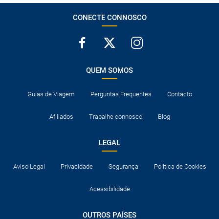
adversas impedirem a sua realização).
O cartão de crédito é considerado uma garantia, pelo que,
CONECTE CONNOSCO
por vezes, o seu uso é imprescindível para se registar nos
hotéis.
Os preços são calculados com base no valor das entradas
que se encontram em vigor na altura da publicação do
programa. Caso ocorra um aumento do preço, o mesmo
QUEM SOMOS
será oportunamente informado.
Caso seja uma pessoa com mobilidade reduzida, entre em
Guias de Viagem
Perguntas Frequentes
Contacto
contacto connosco para confirmar a idoneidade da viagem.
Consulte a documentação necessária para entrar os
Afiliados
Trabalhe connosco
Blog
destinos visitados e para trânsito nos países onde são feitas
escalas aéreas.
LEGAL
Aviso Legal
Privacidade
Segurança
Política de Cookies
Acessibilidade
OUTROS PAÍSES