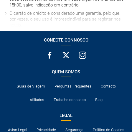
15h00, salvo indicação em contrário.
O cartão de crédito é considerado uma garantia, pelo que,
por vezes, o seu uso é imprescindível para se registar nos
hotéis.
Normalmente os hotéis dispõem de berços para bebés.
Caso contrário, terão de dividir cama com um adulto.
CONECTE CONNOSCO
Consulte a documentação necessária para entrar os
destinos visitados e para trânsito nos países onde são feitas
escalas aéreas.
QUEM SOMOS
Guias de Viagem
Perguntas Frequentes
Contacto
Afiliados
Trabalhe connosco
Blog
LEGAL
Aviso Legal
Privacidade
Segurança
Política de Cookies