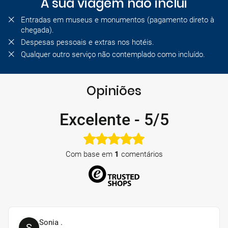
A sua viagem não inclui
Entradas em museus e monumentos (pagamento direto à
chegada).
Despesas pessoais e extras nos hotéis.
Qualquer outro serviço não contemplado como incluído.
Opiniões
Excelente
-
5/5
Com base em
1
comentários
Sonia .
S