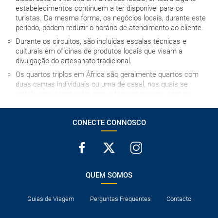
estabelecimentos continuem a ter disponível para os
turistas. Da mesma forma, os negócios locais, durante este
período, podem reduzir o horário de atendimento ao cliente.
Durante os circuitos, são incluídas escalas técnicas e
culturais em oficinas de produtos locais que visam a
divulgação do artesanato tradicional.
Os quartos triplos em África são geralmente quartos com
duas camas individuais ou uma de casal, nos quais se
instala uma cama extra para a terceira pessoa, com os
inconvenientes que isso implica, por essa razão,
desaconselhamos o seu uso na medida do possível.
CONECTE CONNOSCO
A hora de entrada no hotel no dia da chegada depende de
cada estabelecimento, mas em caso algum será antes das
15h00, salvo indicação em contrário.
Não são aceites crianças com menos de 12 anos de idade.
A ordem do itinerário pode alterar-se por motivos de
QUEM SOMOS
organização, sem aviso prévio, mas mantendo sempre as
visitas incluídas (excepto no caso de condições climáticas
Guias de Viagem
Perguntas Frequentes
Contacto
adversas impedirem a sua realização).
O cartão de crédito é considerado uma garantia, pelo que,