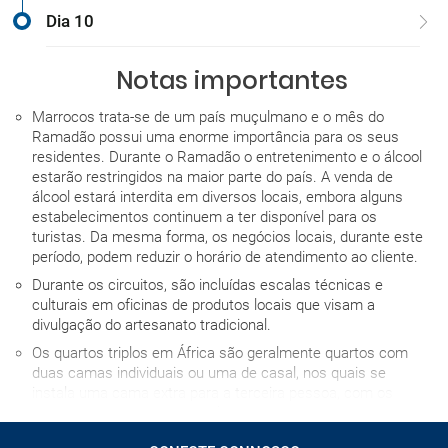
Dia 10
Notas importantes
Marrocos trata-se de um país muçulmano e o mês do
Ramadão possui uma enorme importância para os seus
residentes. Durante o Ramadão o entretenimento e o álcool
estarão restringidos na maior parte do país. A venda de
álcool estará interdita em diversos locais, embora alguns
estabelecimentos continuem a ter disponível para os
turistas. Da mesma forma, os negócios locais, durante este
período, podem reduzir o horário de atendimento ao cliente.
Durante os circuitos, são incluídas escalas técnicas e
culturais em oficinas de produtos locais que visam a
divulgação do artesanato tradicional.
Os quartos triplos em África são geralmente quartos com
duas camas individuais ou uma de casal, nos quais se
instala uma cama extra para a terceira pessoa, com os
inconvenientes que isso implica, por essa razão,
desaconselhamos o seu uso na medida do possível.