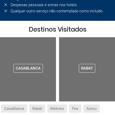
Despesas pessoais e extras nos hotéis.
Qualquer outro serviço não contemplado como incluído.
Destinos Visitados
CASABLANCA
RABAT
Casablanca
Rabat
Meknes
Fes
Azrou