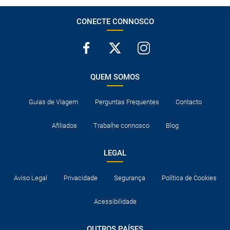
cada estabelecimento, mas em caso algum será antes das
15h00, salvo indicação em contrário.
CONECTE CONNOSCO
O cartão de crédito é considerado uma garantia, pelo que,
por vezes, o seu uso é imprescindível para se registar nos
hotéis.
Normalmente os hotéis dispõem de berços para bebés.
Caso contrário, terão de dividir cama com um adulto.
QUEM SOMOS
Consulte a documentação necessária para entrar os
destinos visitados e para trânsito nos países onde são feitas
Guias de Viagem
Perguntas Frequentes
Contacto
escalas aéreas.
Afiliados
Trabalhe connosco
Blog
LEGAL
Aviso Legal
Privacidade
Segurança
Política de Cookies
Acessibilidade
OUTROS PAÍSES