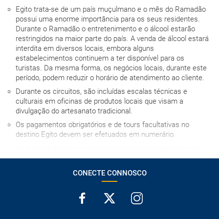
Egito trata-se de um país muçulmano e o mês do Ramadão
possui uma enorme importância para os seus residentes.
Durante o Ramadão o entretenimento e o álcool estarão
restringidos na maior parte do país. A venda de álcool estará
interdita em diversos locais, embora alguns
estabelecimentos continuem a ter disponível para os
turistas. Da mesma forma, os negócios locais, durante este
período, podem reduzir o horário de atendimento ao cliente.
Durante os circuitos, são incluídas escalas técnicas e
culturais em oficinas de produtos locais que visam a
divulgação do artesanato tradicional.
Os pagamentos obrigatórios e de tours facultativas no
destino Egito devem ser efetuados em numerário.
Os quartos triplos em África são geralmente quartos com
duas camas individuais ou uma de casal, nos quais se
instala uma cama extra para a terceira pessoa, com os
CONECTE CONNOSCO
inconvenientes que isso implica, por essa razão,
desaconselhamos o seu uso na medida do possível.
A hora de entrada no hotel no dia da chegada depende de
cada estabelecimento, mas em caso algum será antes das