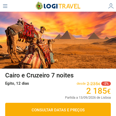
Cairo e Cruzeiro 7 noites
Egito, 12 dias
2
235
desde
2
€
2
185
€
Partida a 13/09/2026 de Lisboa
CONSULTAR DATAS E PREÇOS