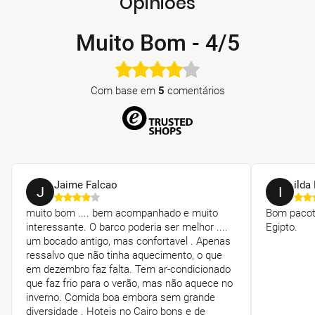
Opiniões
Muito Bom
-
4/5
Com base em
5
comentários
Jaime Falcao
ilda
J
I
muito bom .... bem acompanhado e muito
Bom pacot
interessante. O barco poderia ser melhor ....
Egipto.
um bocado antigo, mas confortavel . Apenas
ressalvo que não tinha aquecimento, o que
em dezembro faz falta. Tem ar-condicionado
que faz frio para o verão, mas não aquece no
inverno. Comida boa embora sem grande
diversidade . Hoteis no Cairo bons e de