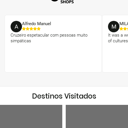
Alfredo Manuel
MIL
A
M
Cruzeiro espetacular com pessoas muito
It was a w
simpáticas
of culture
Destinos Visitados