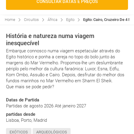
CONSULTAR DATAS E PREÇOS
Home
Circuitos
África
Egito
Egito: Cairo, Cruzeiro De 4 No
História e natureza numa viagem
inesquecível
Embarque connosco numa viagem espetacular através do
Egito histórico e ponha a cereja no topo do bolo junto às
margens do Mar Vermelho. Propomos-lhe um deslumbrante
périplo pelo melhor da cultura faraónica: Luxor, Esna, Edfu,
Kom Ombo, Assuão e Cairo. Depois, desfrutar do melhor dos
fundos marinhos no Mar Vermelho em Sharm El Sheik.
Que mais se pode pedir?
Datas de Partida
Partidas de agosto 2026 Até janeiro 2027
partidas desde
Lisboa, Porto, Madrid
EXÓTICOS
ARQUEOLÓGICOS