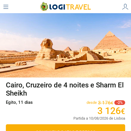
Cairo, Cruzeiro de 4 noites e Sharm El
Sheikh
Egito, 11 dias
3
176
desde
2
€
3
126
€
Partida a 10/08/2026 de Lisboa