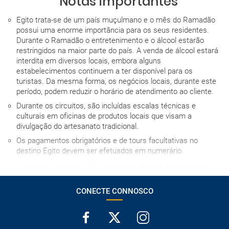
Notas importantes
Egito trata-se de um país muçulmano e o mês do Ramadão
possui uma enorme importância para os seus residentes.
Durante o Ramadão o entretenimento e o álcool estarão
restringidos na maior parte do país. A venda de álcool estará
interdita em diversos locais, embora alguns
estabelecimentos continuem a ter disponível para os
turistas. Da mesma forma, os negócios locais, durante este
período, podem reduzir o horário de atendimento ao cliente.
Durante os circuitos, são incluídas escalas técnicas e
culturais em oficinas de produtos locais que visam a
divulgação do artesanato tradicional.
Os pagamentos obrigatórios e de tours facultativas no
destino Egito devem ser efetuados em numerário.
Os quartos triplos em África são geralmente quartos com
duas camas individuais ou uma de casal, nos quais se
instala uma cama extra para a terceira pessoa, com os
CONECTE CONNOSCO
inconvenientes que isso implica, por essa razão,
desaconselhamos o seu uso na medida do possível.
A hora de entrada no hotel no dia da chegada depende de