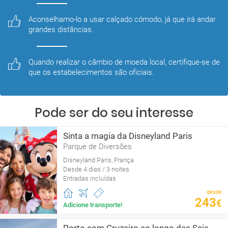
Aconselhamo-lo a usar calçado cómodo, já que irá andar 
grandes distâncias.
Quando realizar o câmbio de moeda local, certifique-se de 
que os estabelecimentos são oficiais.
Pode ser do seu interesse
Sinta a magia da Disneyland Paris
Parque de Diversões
Disneyland Paris, França
Desde 4 dias / 3 noites
Entradas incluídas
desde
243
€
Adicione transporte!