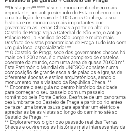
Passeio a pé guiado + Castelo de Praga
**Destaques** **** Visite o monumento checo mais
importante, um antigo símbolo do Estado checo com
uma tradição de mais de 1.000 anos Conheça a sua
história e os monarcas mais importantes que
governaram as Terras Checas a partir do alto do
Castelo de Praga Veja a Catedral de São Vito, o Antigo
Palácio Real, a Basílica de São Jorge e muito mais.
Desfrute de vistas panorâmicas de Praga Tudo isto com
um guia local especializado! **
** O Castelo de Praga, sede dos governantes checos há
mais de 1.200 anos, é o maior complexo de castelos
coerente do mundo, com uma área de quase 70.000 m².
Este Património Mundial da UNESCO consiste numa
composição de grande escala de palácios e igrejas de
diferentes épocas e estilos arquitetónicos, sendo o
monumento mais visitado da República Checa. **
** Encontre o seu guia no centro histórico da cidade
para começar o seu passeio com um passeio
romântico pela Ponte Carlos. Desfrute de um panorama
deslumbrante do Castelo de Praga a partir do rio antes
de fazer uma breve pausa para apanhar um elétrico e
apreciar as belas vistas ao longo do caminho até ao
Castelo de Praga. **
** Exploraremos o glorioso passado real das Terras
Checas e ouviremos as histórias mais interessantes da