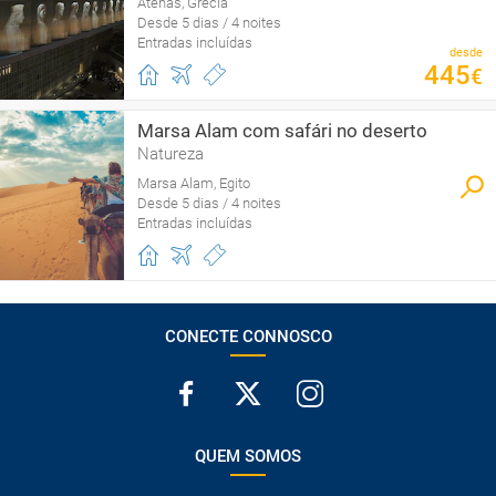
Atenas, Grécia
Desde 5 dias / 4 noites
Entradas incluídas
desde
445
€
Marsa Alam com safári no deserto
Natureza
Marsa Alam, Egito
Desde 5 dias / 4 noites
Entradas incluídas
CONECTE CONNOSCO
QUEM SOMOS