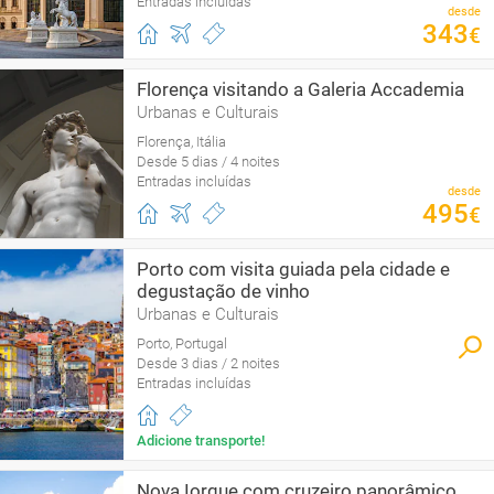
Entradas incluídas
desde
343
€
Florença visitando a Galeria Accademia
Urbanas e Culturais
Florença, Itália
Desde 5 dias / 4 noites
Entradas incluídas
desde
495
€
Porto com visita guiada pela cidade e
degustação de vinho
Urbanas e Culturais
Porto, Portugal
Desde 3 dias / 2 noites
Entradas incluídas
Adicione transporte!
Nova Iorque com cruzeiro panorâmico