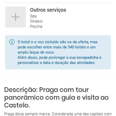
Outros serviços
28/08/2026
Voo direto
28/08/2026
08:05
12:35
Spa
TP
Ginásio
LIS
PRG
Piscina
31/08/2026
Voo direto
31/08/2026
19:30
22:10
O hotel e o voo incluído são os da oferta, mas
TP
PRG
LIS
pode escolher entre mais de 540 hotéis e um
amplo leque de voos.
Além disso, pode prolongar a sua escapadinha e
personalizar a data e duração das atividades.
Descrição: Praga com tour
panorâmico com guia e visita ao
Castelo.
Praga deixa sempre marca. Considerada uma das capitais com