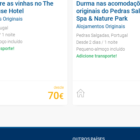
re as vinhas no The
Durma nas acomodaçõ
se Hotel
originais do Pedras Sa
Spa & Nature Park
 Originais
Alojamentos Originais
ugal
 1 noite
Pedras Salgadas, Portugal
ço incluído
Desde 2 dias / 1 noite
nsporte!
Pequeno-almoço incluído
Adicione transporte!
desde
70
€
OUTROS PAÍSES