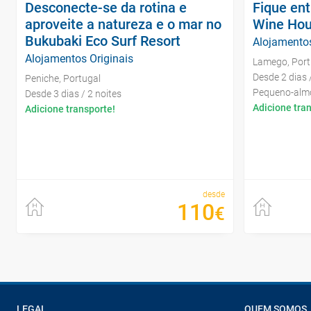
Desconecte-se da rotina e
Fique ent
aproveite a natureza e o mar no
Wine Hou
Bukubaki Eco Surf Resort
Alojamentos
Alojamentos Originais
Lamego, Port
Desde 2 dias /
Peniche, Portugal
Pequeno-almo
Desde 3 dias / 2 noites
Adicione tra
Adicione transporte!
desde
110
€
LEGAL
QUEM SOMOS