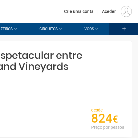
€
Origem
LISBOA (LIS)
PT
EUR
Crie uma conta
|
Aceder
ZEIROS
CIRCUITOS
VOOS
spetacular entre
`and Vineyards
desde
824
€
Preço por pessoa