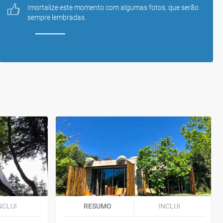
Imortalize este momento com algumas fotos, que serão 
sempre lembradas.
NCLUI
RESUMO
INCLUI