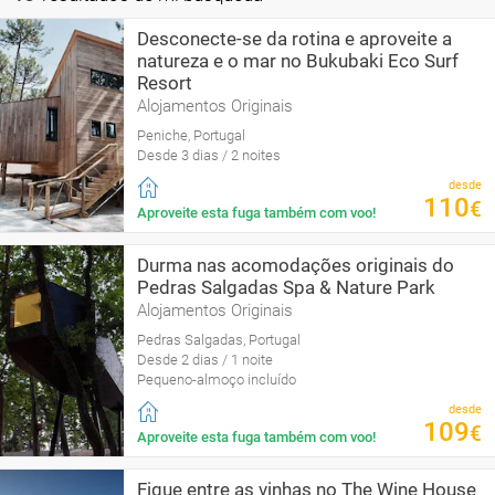
Desconecte-se da rotina e aproveite a
natureza e o mar no Bukubaki Eco Surf
Resort
Alojamentos Originais
Peniche, Portugal
Desde 3 dias / 2 noites
desde
110
€
Aproveite esta fuga também com voo!
Durma nas acomodações originais do
Pedras Salgadas Spa & Nature Park
Alojamentos Originais
Pedras Salgadas, Portugal
Desde 2 dias / 1 noite
Pequeno-almoço incluído
desde
109
€
Aproveite esta fuga também com voo!
Fique entre as vinhas no The Wine House