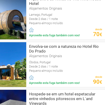
Hotel
Alojamentos Originais
Lamego, Portugal
Desde 2 dias / 1 noite
Pequeno-almoço incluído
desde
70
€
Aproveite esta fuga também com voo!
Envolva-se com a natureza no Hotel Rio
Do Prado
Alojamentos Originais
Óbidos, Portugal
Desde 2 dias / 1 noite
Pequeno-almoço incluído
desde
90
€
Aproveite esta fuga também com voo!
Hospede-se em um hotel espetacular
entre vinhedos pitorescos em L`and
Vineyards