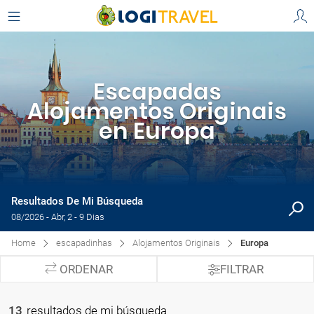
Escapadas
Alojamentos Originais
en Europa
Resultados De Mi Búsqueda
08/2026 - Abr, 2 - 9 Dias
Home
escapadinhas
Alojamentos Originais
Europa
ORDENAR
FILTRAR
13
resultados de mi búsqueda