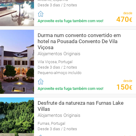
Desde 3 dias / 2 noites
desde
470
€
Aproveite esta fuga também com voo!
Durma num convento convertido em
hotel na Pousada Convento De Vila
Viçosa
Alojamentos Originais
Vila Viçosa, Portugal
Desde 3 dias / 2 noites
Pequeno-almoço incluído
desde
150
€
Aproveite esta fuga também com voo!
Desfrute da natureza nas Furnas Lake
Villas
Alojamentos Originais
Furnas, Portugal
Desde 3 dias / 2 noites