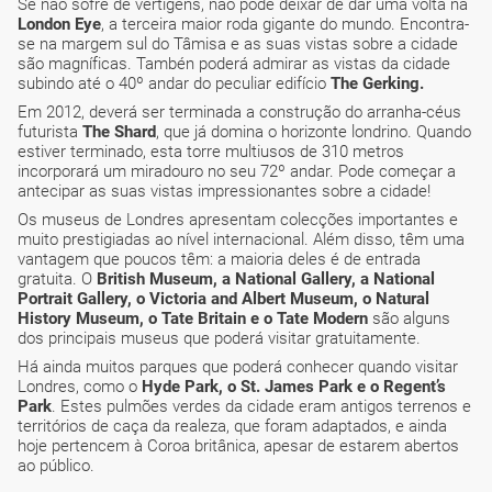
Se não sofre de vertigens, não pode deixar de dar uma volta na
London Eye
, a terceira maior roda gigante do mundo. Encontra-
se na margem sul do Tâmisa e as suas vistas sobre a cidade
são magníficas. Tambén poderá admirar as vistas da cidade
subindo até o 40º andar do peculiar edifício
The Gerking.
Em 2012, deverá ser terminada a construção do arranha-céus
futurista
The Shard
, que já domina o horizonte londrino. Quando
estiver terminado, esta torre multiusos de 310 metros
incorporará um miradouro no seu 72º andar. Pode começar a
antecipar as suas vistas impressionantes sobre a cidade!
Os museus de Londres apresentam colecções importantes e
muito prestigiadas ao nível internacional. Além disso, têm uma
vantagem que poucos têm: a maioria deles é de entrada
gratuita. O
British Museum, a National Gallery, a National
Portrait Gallery, o Victoria and Albert Museum, o Natural
History Museum, o Tate Britain e o Tate Modern
são alguns
dos principais museus que poderá visitar gratuitamente.
Há ainda muitos parques que poderá conhecer quando visitar
Londres, como o
Hyde Park, o St. James Park e o Regent’s
Park
. Estes pulmões verdes da cidade eram antigos terrenos e
territórios de caça da realeza, que foram adaptados, e ainda
hoje pertencem à Coroa britânica, apesar de estarem abertos
ao público.