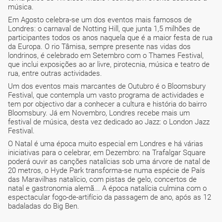
música.
Em Agosto celebra-se um dos eventos mais famosos de
Londres: o carnaval de Notting Hill, que junta 1,5 milhões de
participantes todos os anos naquela que é a maior festa de rua
da Europa. O rio Tâmisa, sempre presente nas vidas dos
londrinos, é celebrado em Setembro com o Thames Festival,
que inclui exposições ao ar livre, pirotecnia, música e teatro de
rua, entre outras actividades.
Um dos eventos mais marcantes de Outubro é o Bloomsbury
Festival, que contempla um vasto programa de actividades e
tem por objectivo dar a conhecer a cultura e história do bairro
Bloomsbury. Já em Novembro, Londres recebe mais um
festival de música, desta vez dedicado ao Jazz: o London Jazz
Festival.
O Natal é uma época muito especial em Londres e há várias
iniciativas para o celebrar, em Dezembro: na Trafalgar Square
poderá ouvir as canções natalícias sob uma árvore de natal de
20 metros, o Hyde Park transforma-se numa espécie de País
das Maravilhas natalício, com pistas de gelo, concertos de
natal e gastronomia alemã... A época natalícia culmina com o
espectacular fogo-de-artifício da passagem de ano, após as 12
badaladas do Big Ben.