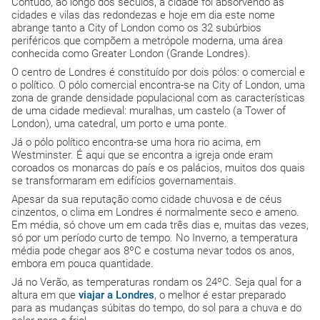
Contudo, ao longo dos séculos, a cidade foi absorvendo as
cidades e vilas das redondezas e hoje em dia este nome
abrange tanto a City of London como os 32 subúrbios
periféricos que compõem a metrópole moderna, uma área
conhecida como Greater London (Grande Londres).
O centro de Londres é constituído por dois pólos: o comercial e
o político. O pólo comercial encontra-se na City of London, uma
zona de grande densidade populacional com as características
de uma cidade medieval: muralhas, um castelo (a Tower of
London), uma catedral, um porto e uma ponte.
Já o pólo político encontra-se uma hora rio acima, em
Westminster. É aqui que se encontra a igreja onde eram
coroados os monarcas do país e os palácios, muitos dos quais
se transformaram em edifícios governamentais.
Apesar da sua reputação como cidade chuvosa e de céus
cinzentos, o clima em Londres é normalmente seco e ameno.
Em média, só chove um em cada três dias e, muitas das vezes,
só por um período curto de tempo. No Inverno, a temperatura
média pode chegar aos 8ºC e costuma nevar todos os anos,
embora em pouca quantidade.
Já no Verão, as temperaturas rondam os 24ºC. Seja qual for a
altura em que
viajar a Londres
, o melhor é estar preparado
para as mudanças súbitas do tempo, do sol para a chuva e do