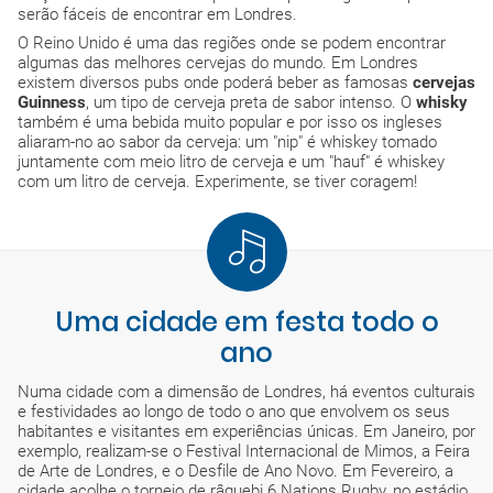
serão fáceis de encontrar em Londres.
O Reino Unido é uma das regiões onde se podem encontrar
algumas das melhores cervejas do mundo. Em Londres
existem diversos pubs onde poderá beber as famosas
cervejas
Guinness
, um tipo de cerveja preta de sabor intenso. O
whisky
também é uma bebida muito popular e por isso os ingleses
aliaram-no ao sabor da cerveja: um "nip" é whiskey tomado
juntamente com meio litro de cerveja e um "hauf" é whiskey
com um litro de cerveja. Experimente, se tiver coragem!
Uma cidade em festa todo o
ano
Numa cidade com a dimensão de Londres, há eventos culturais
e festividades ao longo de todo o ano que envolvem os seus
habitantes e visitantes em experiências únicas. Em Janeiro, por
exemplo, realizam-se o Festival Internacional de Mimos, a Feira
de Arte de Londres, e o Desfile de Ano Novo. Em Fevereiro, a
cidade acolhe o torneio de râguebi 6 Nations Rugby, no estádio