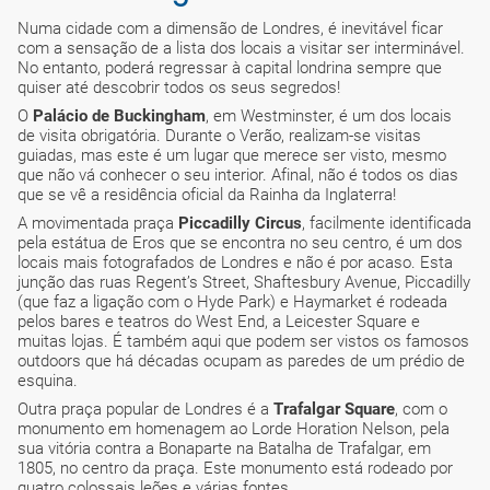
Numa cidade com a dimensão de Londres, é inevitável ficar
com a sensação de a lista dos locais a visitar ser interminável.
No entanto, poderá regressar à capital londrina sempre que
quiser até descobrir todos os seus segredos!
O
Palácio de Buckingham
, em Westminster, é um dos locais
de visita obrigatória. Durante o Verão, realizam-se visitas
guiadas, mas este é um lugar que merece ser visto, mesmo
que não vá conhecer o seu interior. Afinal, não é todos os dias
que se vê a residência oficial da Rainha da Inglaterra!
A movimentada praça
Piccadilly Circus
, facilmente identificada
pela estátua de Eros que se encontra no seu centro, é um dos
locais mais fotografados de Londres e não é por acaso. Esta
junção das ruas Regent’s Street, Shaftesbury Avenue, Piccadilly
(que faz a ligação com o Hyde Park) e Haymarket é rodeada
pelos bares e teatros do West End, a Leicester Square e
muitas lojas. É também aqui que podem ser vistos os famosos
outdoors que há décadas ocupam as paredes de um prédio de
esquina.
Outra praça popular de Londres é a
Trafalgar Square
, com o
monumento em homenagem ao Lorde Horation Nelson, pela
sua vitória contra a Bonaparte na Batalha de Trafalgar, em
1805, no centro da praça. Este monumento está rodeado por
quatro colossais leões e várias fontes.