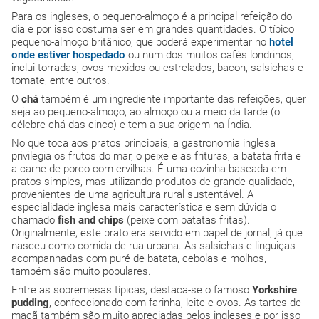
Para os ingleses, o pequeno-almoço é a principal refeição do
dia e por isso costuma ser em grandes quantidades. O típico
pequeno-almoço britânico, que poderá experimentar no
hotel
onde estiver
hospedado
ou num dos muitos cafés londrinos,
inclui torradas, ovos mexidos ou estrelados, bacon, salsichas e
tomate, entre outros.
O
chá
também é um ingrediente importante das refeições, quer
seja ao pequeno-almoço, ao almoço ou a meio da tarde (o
célebre chá das cinco) e tem a sua origem na Índia.
No que toca aos pratos principais, a gastronomia inglesa
privilegia os frutos do mar, o peixe e as frituras, a batata frita e
a carne de porco com ervilhas. É uma cozinha baseada em
pratos simples, mas utilizando produtos de grande qualidade,
provenientes de uma agricultura rural sustentável. A
especialidade inglesa mais característica e sem dúvida o
chamado
fish and chips
(peixe com batatas fritas).
Originalmente, este prato era servido em papel de jornal, já que
nasceu como comida de rua urbana. As salsichas e linguiças
acompanhadas com puré de batata, cebolas e molhos,
também são muito populares.
Entre as sobremesas típicas, destaca-se o famoso
Yorkshire
pudding
, confeccionado com farinha, leite e ovos. As tartes de
maçã também são muito apreciadas pelos ingleses e por isso