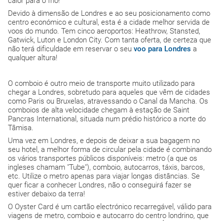
calor para o frio!
Devido à dimensão de Londres e ao seu posicionamento como
centro económico e cultural, esta é a cidade melhor servida de
voos do mundo. Tem cinco aeroportos: Heathrow, Stansted,
Gatwick, Luton e London City. Com tanta oferta, de certeza que
não terá dificuldade em reservar o seu
voo para
Londres
a
qualquer altura!
O comboio é outro meio de transporte muito utilizado para
chegar a Londres, sobretudo para aqueles que vêm de cidades
como Paris ou Bruxelas, atravessando o Canal da Mancha. Os
comboios de alta velocidade chegam à estação de Saint
Pancras International, situada num prédio histórico a norte do
Tâmisa.
Uma vez em Londres, e depois de deixar a sua bagagem no
seu hotel, a melhor forma de circular pela cidade é combinando
os vários transportes públicos disponíveis: metro (a que os
ingleses chamam "Tube"), comboio, autocarros, táxis, barcos,
etc. Utilize o metro apenas para viajar longas distâncias. Se
quer ficar a conhecer Londres, não o conseguirá fazer se
estiver debaixo da terra!
O Oyster Card é um cartão electrónico recarregável, válido para
viagens de metro, comboio e autocarro do centro londrino, que