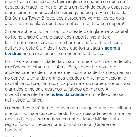
encontrar o clássico cavalheiro inglês de chapéu de coco na
cabeça sentado no metro junto a um punk de cabelo espetado
e um número incontável de piercings no corpo. É a cidade do
Big Ben, da Tower Bridge, dos autocarros vermelhos de dois
andares e dos clássicos táxis pretos... e está a sua espera!
Situada sobre o rio Tâmisa, no sudeste da Inglaterra, a capital
do Reino Unido é uma cidade cosmopolita, vibrante e
barulhenta onde convivem em harmonia diferentes etnias e
culturas e este é um dos traços que torna cada
viagem a
Londres
numa experiência verdadeiramente única.
Londres é a maior cidade da União Europeia, com cerca de oito
milhões de habitantes – 14 milhões, se contarmos com
aqueles que residem na área metropolitana de Londres, não só
no centro. É uma das grandes cidades a nível internacional e
capital da cultura, da moda, da política e do comércio e por isso
é um dos principais destinos turísticos do mundo. A
diversificada oferta de
hotéis da
cidade
é um reflexo dessa
actividade turística.
O nome "Londres" tem na origem a milha quadrada amuralhada
que compunha a cidade quando foi conquistada pelos romanos
(século I), e que se manteve durante a Idade Média. Esta
região ficou conhecida como City of London (Cidade de
Londres).