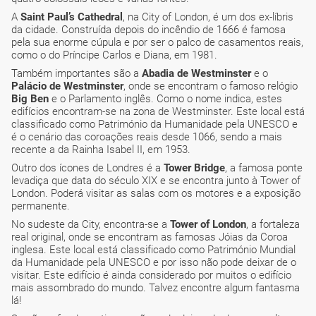
A
Saint Paul’s Cathedral
, na City of London, é um dos ex-líbris
da cidade. Construída depois do incêndio de 1666 é famosa
pela sua enorme cúpula e por ser o palco de casamentos reais,
como o do Príncipe Carlos e Diana, em 1981.
Também importantes são a
Abadia de Westminster
e o
Palácio de Westminster
, onde se encontram o famoso relógio
Big Ben
e o Parlamento inglês. Como o nome indica, estes
edifícios encontram-se na zona de Westminster. Este local está
classificado como Património da Humanidade pela UNESCO e
é o cenário das coroações reais desde 1066, sendo a mais
recente a da Rainha Isabel II, em 1953.
Outro dos ícones de Londres é a
Tower Bridge
, a famosa ponte
levadiça que data do século XIX e se encontra junto à Tower of
London. Poderá visitar as salas com os motores e a exposição
permanente.
No sudeste da City, encontra-se a
Tower of London
, a fortaleza
real original, onde se encontram as famosas Jóias da Coroa
inglesa. Este local está classificado como Património Mundial
da Humanidade pela UNESCO e por isso não pode deixar de o
visitar. Este edifício é ainda considerado por muitos o edifício
mais assombrado do mundo. Talvez encontre algum fantasma
lá!