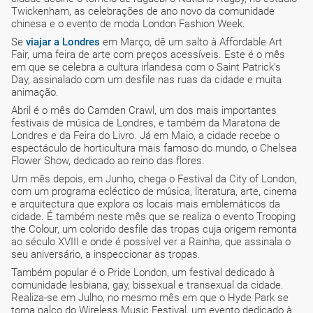
Twickenham, as celebrações de ano novo da comunidade
chinesa e o evento de moda London Fashion Week.
Se
viajar a
Londres
em Março, dê um salto à Affordable Art
Fair, uma feira de arte com preços acessíveis. Este é o mês
em que se celebra a cultura irlandesa com o Saint Patrick’s
Day, assinalado com um desfile nas ruas da cidade e muita
animação.
Abril é o mês do Camden Crawl, um dos mais importantes
festivais de música de Londres, e também da Maratona de
Londres e da Feira do Livro. Já em Maio, a cidade recebe o
espectáculo de horticultura mais famoso do mundo, o Chelsea
Flower Show, dedicado ao reino das flores.
Um mês depois, em Junho, chega o Festival da City of London,
com um programa ecléctico de música, literatura, arte, cinema
e arquitectura que explora os locais mais emblemáticos da
cidade. É também neste mês que se realiza o evento Trooping
the Colour, um colorido desfile das tropas cuja origem remonta
ao século XVIII e onde é possível ver a Rainha, que assinala o
seu aniversário, a inspeccionar as tropas.
Também popular é o Pride London, um festival dedicado à
comunidade lesbiana, gay, bissexual e transexual da cidade.
Realiza-se em Julho, no mesmo mês em que o Hyde Park se
torna palco do Wireless Music Festival, um evento dedicado à