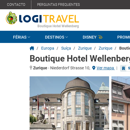
CONTACTO
PERGUNTAS FREQUENTES
Boutique Hotel Wellenberg
FÉRIAS
DESTINOS
DISNEY
PROM
/
Europa
/
Suíça
/
Zurique
/
Zurique
/
Bouti
Boutique Hotel Wellenber
Zurique
-
Niederdorf Strasse 10,
Ver mapa
|