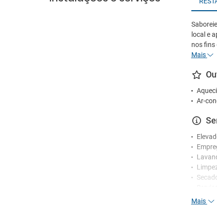
REST
Saboreie
local e a
nos fins
Mais
Ou
Aqueci
Ar-con
Se
Elevad
Empre
Lavan
Limpez
Secad
Serviç
Mais
Re