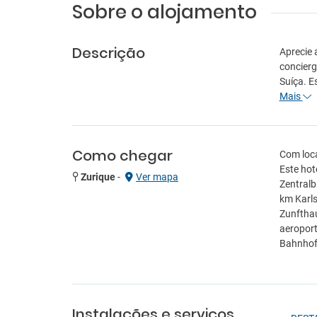
Sobre o alojamento
Descrição
Aprecie 
concierg
Suíça. E
Mais
Como chegar
Com loca
Este hot
Zurique
-
Ver mapa
Zentralb
km Karls
Zunfthau
aeroport
Bahnhof
Instalações e serviços