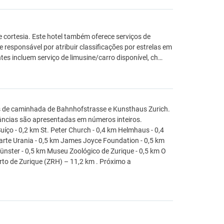
 cortesia. Este hotel também oferece serviços de
e responsável por atribuir classificações por estrelas em
tes incluem serviço de limusine/carro disponível, ch…
os de caminhada de Bahnhofstrasse e Kunsthaus Zurich.
stâncias são apresentadas em números inteiros.
uíço - 0,2 km St. Peter Church - 0,4 km Helmhaus - 0,4
arte Urania - 0,5 km James Joyce Foundation - 0,5 km
ünster - 0,5 km Museu Zoológico de Zurique - 0,5 km O
to de Zurique (ZRH) – 11,2 km . Próximo a