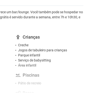
ferece um bar/lounge. Você também pode se hospedar no
̃ grátis é servido durante a semana, entre 7h e 10h30, e
Crianças
Creche
Jogos de tabuleiro para crianças
Parque infantil
Serviço de babysitting
Área infantil
Piscinas
Pátio de recreio
Bares
Bar
Café/chá nas áreas comuns