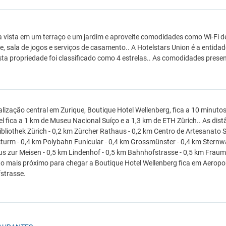
a vista em um terraço e um jardim e aproveite comodidades como Wi-Fi de
e, sala de jogos e serviços de casamento.. A Hotelstars Union é a entidad
sta propriedade foi classificado como 4 estrelas.. As comodidades presen
lização central em Zurique, Boutique Hotel Wellenberg, fica a 10 minut
el fica a 1 km de Museu Nacional Suíço e a 1,3 km de ETH Zürich.. As di
ibliothek Zürich - 0,2 km Zürcher Rathaus - 0,2 km Centro de Artesanato S
turm - 0,4 km Polybahn Funicular - 0,4 km Grossmünster - 0,4 km Sternw
s zur Meisen - 0,5 km Lindenhof - 0,5 km Bahnhofstrasse - 0,5 km Fraum
o mais próximo para chegar a Boutique Hotel Wellenberg fica em Aeropor
strasse.