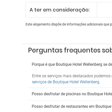
Funcio
A ter em consideração:
Receçã
Serviç
Serviç
Este alojamento dispõe de informações adicionais que 
En
Sala d
Sala d
Perguntas frequentes so
Es
Estac
Porque é que Boutique Hotel Wellenberg se d
Estaci
Parque
Entre os serviços mais destacados podemos m
An
serviços de Boutique Hotel Wellenberg
.
Admite
Posso desfrutar de piscinas no Boutique Hot
Fu
Posso desfrutar de restaurantes em Boutique
Deteto