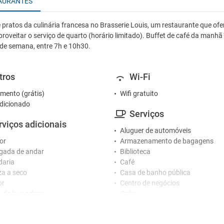
AURANTES
 pratos da culinária francesa no Brasserie Louis, um restaurante que o
proveitar o serviço de quarto (horário limitado). Buffet de café da manha
 de semana, entre 7h e 10h30.
tros
Wi-Fi
mento (grátis)
Wifi gratuito
dicionado
Serviços
rviços adicionais
Aluguer de automóveis
or
Armazenamento de bagagens
gada de andar
Biblioteca
daria
Café
a a seco
Casa de banho pública
or
Centro de negócios
o de lavandaria
Cofre
Câmbio de moeda
ceção
Equipamento para passar a ferro