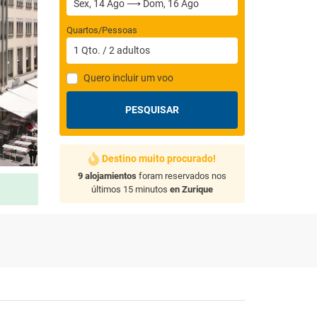
Quartos/Pessoas
1
Qto.
/
2
adultos
Quero incluir um voo
PESQUISAR
Destino muito procurado!
9 alojamientos
foram reservados nos
últimos 15 minutos
en Zurique