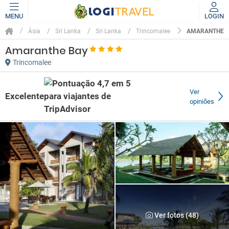
MENU
LOGIN
AMARANTHE B
Ásia
Sri Lanka
Sri Lanka
Trincomalee
Amaranthe Bay
Trincomalee
Ver
Excelente
opiniões
Ver fotos (48)