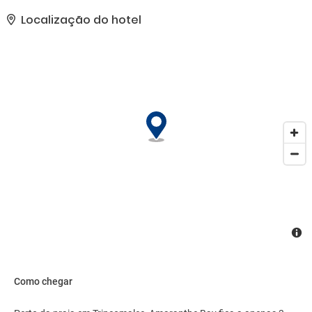
uma piscina externa e aluguel de bicicletas. Este resort também
oferece Wi-Fi de cortesia, serviços de concierge e serviço de babá
Localização do hotel
(sobretaxa).. As comodidades presentes incluem um business
center, check-in expresso e serviço de lavanderia e lavagem a
seco..
Como chegar