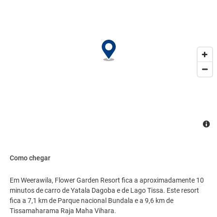
hóspedes podem utilizar serviço de traslado de/para o aeroporto
mediante uma sobretaxa e estacionamento grátis sem
manobrista está disponível no local..
Como chegar
Em Weerawila, Flower Garden Resort fica a aproximadamente 10
minutos de carro de Yatala Dagoba e de Lago Tissa. Este resort
fica a 7,1 km de Parque nacional Bundala e a 9,6 km de
Tissamaharama Raja Maha Vihara.