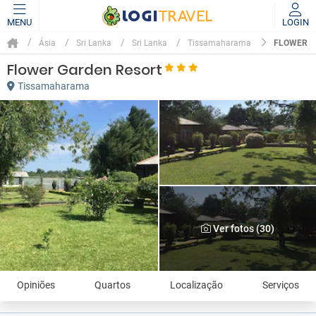
MENU
LOGIN
FLOWER G
Ásia
Sri Lanka
Sri Lanka
Tissamaharama
Flower Garden Resort
Tissamaharama
Ver fotos (30)
Opiniões
Quartos
Localização
Serviços