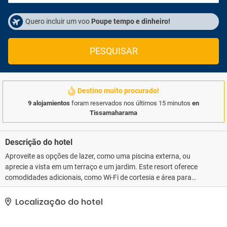
Quero incluir um voo
Poupe tempo e dinheiro!
PESQUISAR
Destino muito procurado!
9 alojamientos
foram reservados nos últimos 15 minutos
en
Tissamaharama
Descrição do hotel
Aproveite as opções de lazer, como uma piscina externa, ou
aprecie a vista em um terraço e um jardim. Este resort oferece
comodidades adicionais, como Wi-Fi de cortesia e área para
piquenique. Os hóspedes podem pegar o traslado local
(sobretaxa) para as atrações da área.. As comodidades
Localização do hotel
presentes incluem serviço de lavanderia e lavagem a seco, balcão
de recepção 24 horas e um cofre na recepção do hotel. Os