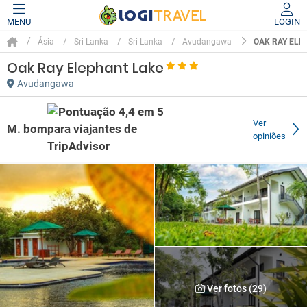
MENU
LOGIN
OAK RAY ELE
Ásia
Sri Lanka
Sri Lanka
Avudangawa
Oak Ray Elephant Lake
Avudangawa
Ver
M. bom
opiniões
Ver fotos (29)