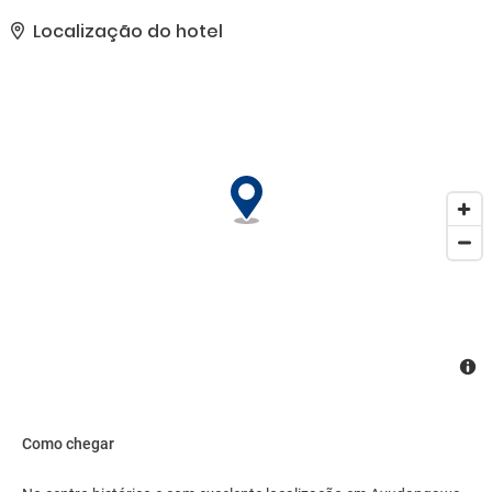
comodidades presentes incluem check-in expresso, check-out
expresso e jornais de cortesia no saguão. Mediante uma
Localização do hotel
sobretaxa, há serviço de traslado de/para o aeroporto (disponível
24 horas) e estacionamento grátis sem manobrista no local..
Como chegar