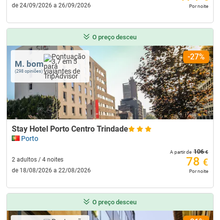
de 24/09/2026 a 26/09/2026
Por noite
O preço desceu
-27%
M. bom
(298 opiniões)
Stay Hotel Porto Centro Trindade
Porto
106
€
A partir de
78
2 adultos / 4 noites
€
de 18/08/2026 a 22/08/2026
Por noite
O preço desceu