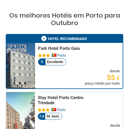
Os melhores Hotéis em Porto para
Outubro
HOTEL RECOMENDADO
Park Hotel Porto Gaia
Porto
Excelente
9
desde
55
€
preço médio por noite
Stay Hotel Porto Centro
Trindade
Porto
M. bom
7,4
desde