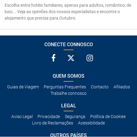
Escolha entre hotéis familiares, apenas para adultos, romântico, de
luxo... Veja as opiniões dos nossos especialistas e encontre o
alojamento que precisa para Outubro.
CONECTE CONNOSCO
QUEM SOMOS
Guias de Viagem
Perguntas Frequentes
Contacto
Afiliados
Trabalhe connosco
LEGAL
Aviso Legal
Privacidade
Segurança
Política de Cookies
Livro de Reclamações
Acessibilidade
OUTROS PAÍSES