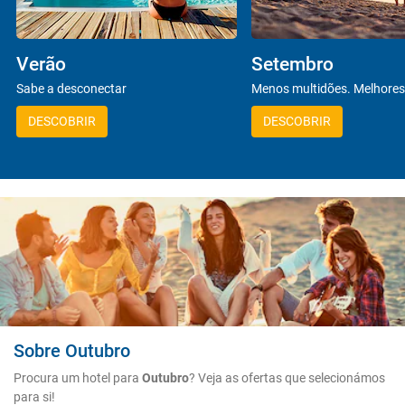
Verão
Setembro
Sabe a desconectar
Menos multidões. Melhores
DESCOBRIR
DESCOBRIR
Sobre Outubro
Procura um hotel para
Outubro
? Veja as ofertas que selecionámos
para si!