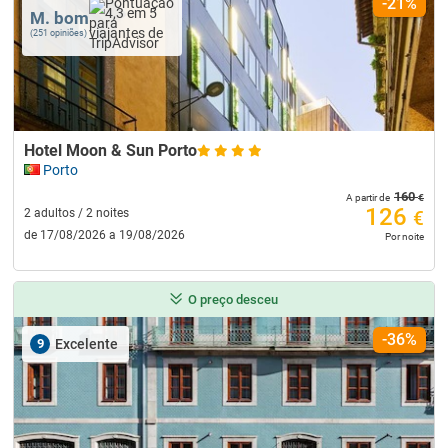
-21%
M. bom
(251 opiniões)
Hotel Moon & Sun Porto
Porto
160
€
A partir de
126
2 adultos / 2 noites
€
de 17/08/2026 a 19/08/2026
Por noite
O preço desceu
-36%
9
Excelente