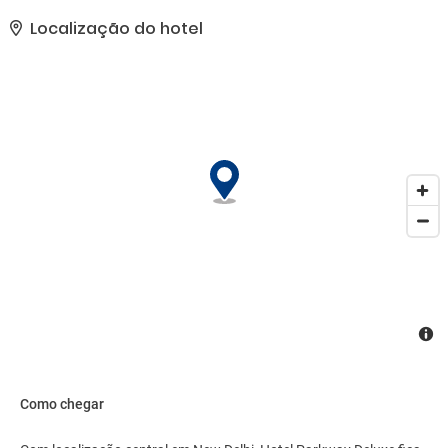
cortesia no saguão e serviço de lavanderia e lavagem a seco.
Estacionamento grátis sem manobrista está disponível no local..
Localização do hotel
Como chegar