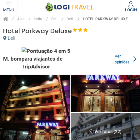
MENU
LOGIN
HOTEL PARKWAY DELUXE
Ásia
Índia
Deli
Deli
Hotel Parkway Deluxe
Deli
Ver
M. bom
opiniões
Ver fotos (22)