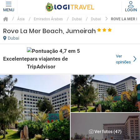
MENU
LOGIN
ROVE LA MER B
Ásia
Emirados Árabes
Dubai
Dubai
Rove La Mer Beach, Jumeirah
Dubai
Ver
Excelente
opiniões
Ver fotos (47)