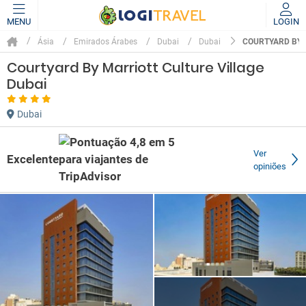
MENU
LOGIN
COURTYARD BY 
Ásia
Emirados Árabes
Dubai
Dubai
Courtyard By Marriott Culture Village
Dubai
Dubai
Ver
Excelente
opiniões