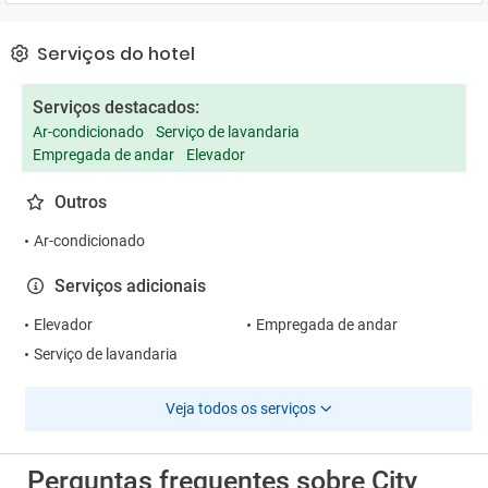
buffet ou escolhida através do menu. Poderá ser requisitado
sistema de Bed & Breakfast.Poderá alcançar o hotel a pé da
Serviços do hotel
estação de comboios Fortress Hill.
Serviços destacados:
Ar-condicionado
Serviço de lavandaria
Empregada de andar
Elevador
Outros
Ar-condicionado
Serviços adicionais
Elevador
Empregada de andar
Serviço de lavandaria
Veja todos os serviços
Perguntas frequentes sobre City