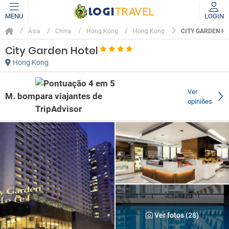
MENU
LOGIN
CITY GARDEN H
Ásia
China
Hong Kong
Hong Kong
City Garden Hotel
Hong Kong
Ver
M. bom
opiniões
Ver fotos (28)