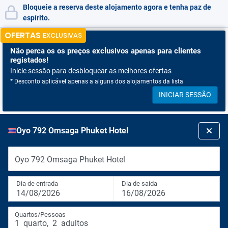
Bloqueie a reserva deste alojamento agora e tenha paz de
espírito.
OFERTAS
EXCLUSIVAS
Não perca os
os preços exclusivos apenas para clientes
registados!
Inicie sessão para desbloquear as melhores ofertas
* Desconto aplicável apenas a alguns dos alojamentos da lista
INICIAR SESSÃO
Oyo 792 Omsaga Phuket Hotel
Oyo 792 Omsaga Phuket Hotel
Dia de entrada
Dia de saída
14/08/2026
16/08/2026
Quartos/Pessoas
1
quarto
,
2
adultos