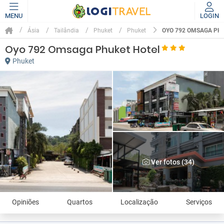
MENU
LOGIN
OYO 792 OMSAGA PH
Ásia
Tailândia
Phuket
Phuket
Oyo 792 Omsaga Phuket Hotel
Phuket
Ver fotos (34)
Opiniões
Quartos
Localização
Serviços