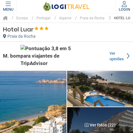
MENU
LOGIN
HOTEL LUA
Europa
Portugal
Algarve
Praia da Rocha
Hotel Luar
Praia da Rocha
Ver
M. bom
opiniões
Ver fotos (22)