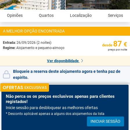
Opiniões
Quartos
Localização
Serviços
A MELHOR OPÇÃO ENCONTRADA
87
Entrada:
26/09/2026 (2 noites)
€
desde
Regime:
Alojamento e pequeno-almoço
preço por noite
Ver disponibilidade
Bloqueie a reserva deste alojamento agora e tenha paz de
espírito.
OFERTAS
EXCLUSIVAS
Não perca os
os preços exclusivos apenas para clientes
registados!
Inicie sessão para desbloquear as melhores ofertas
* Desconto aplicável apenas a alguns dos alojamentos da lista
INICIAR SESSÃO