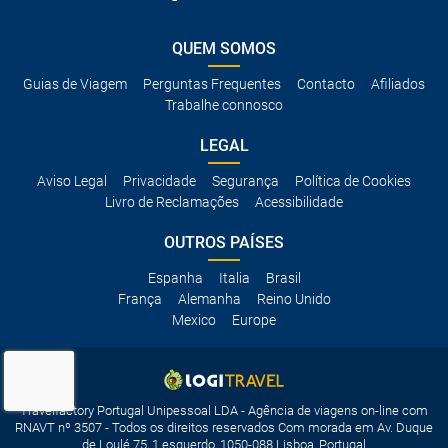
QUEM SOMOS
Guias de Viagem
Perguntas Frequentes
Contacto
Afiliados
Trabalhe connosco
LEGAL
Aviso Legal
Privacidade
Segurança
Política de Cookies
Livro de Reclamações
Acessibilidade
OUTROS PAÍSES
Espanha
Italia
Brasil
França
Alemanha
Reino Unido
Mexico
Europe
Travelfactory Portugal Unipessoal LDA - Agência de viagens on-line com
RNAVT nº 3507 - Todos os direitos reservados Com morada em Av. Duque
de Loulé 75, 1 esquerdo, 1050-088 Lisboa, Portugal