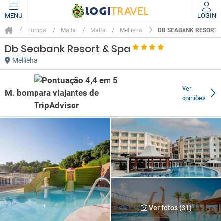
MENU
LOGIN
DB SEABANK RESORT 
Europa
Malta
Malta
Mellieha
Db Seabank Resort & Spa
Mellieha
Ver
M. bom
opiniões
Ver fotos (31)