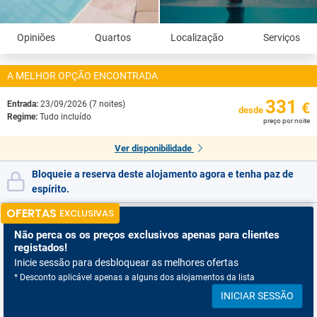
Opiniões
Quartos
Localização
Serviços
A MELHOR OPÇÃO ENCONTRADA
331
Entrada:
23/09/2026 (7 noites)
€
desde
Regime:
Tudo incluído
preço por noite
Ver disponibilidade
Bloqueie a reserva deste alojamento agora e tenha paz de
espírito.
OFERTAS
EXCLUSIVAS
Não perca os
os preços exclusivos apenas para clientes
registados!
Inicie sessão para desbloquear as melhores ofertas
* Desconto aplicável apenas a alguns dos alojamentos da lista
INICIAR SESSÃO