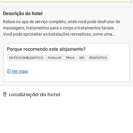
Descrição do hotel
Relaxe no spa de serviço completo, onde você pode desfrutar de
massagens, tratamentos para o corpo e tratamentos faciais.
Você pode aproveitar as instalações recreativas, como uma
piscina interna, uma banheira de hidromassagem e uma sauna
seca. Este resort oferece Wi-Fi de cortesia, serviço de babá
Porque recomendo este alojamento?
(sobretaxa) e sala de jogos.. A Hotelstars Union atribui uma
EDIFÍCIO EMBLEMÁTICO
FAMILIAR
PRAIA
SPA
ROMÂNTICO
classificação oficial por estrelas às propriedades em Malta. Esta
propriedade foi classificado como 4 star Superior e é exibido nesta
Ver mais
página como 4,5 estrelas.. As comodidades presentes incluem
serviço de lavanderia e lavagem a seco, balcão de recepção 24
horas e equipe multilíngue. Estacionamento grátis sem
manobrista está disponível no local..
Localização do hotel