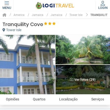
MENU
LOGIN
TRANQUILITY
America
Jamaica
Jamaica
Tower Isle
Tranquility Cove
Tower Isle
Ver fotos (29)
Opiniões
Quartos
Localização
Serviços