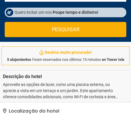
Quero incluir um voo
Poupe tempo e dinheiro!
PESQUISAR
Destino muito procurado!
5 alojamientos
foram reservados nos últimos 15 minutos
en Tower Isle
Descrição do hotel
Aproveite as opções de lazer, como uma piscina externa, ou
aprecie a vista em um terraço e um jardim. Este apartamento
oferece comodidades adicionais, como Wi-Fi de cortesia e área
para piquenique.. Estacionamento grátis sem manobrista está
disponível no local..
Localização do hotel