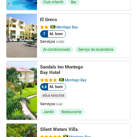
Club infantil
Bar
El Greco
Montego Bay
M. bom
7
Serviços
:
(+20)
Ar-condicionado
Serviço de lavandaria
Sandals Inn Montego
Bay Hotel
Montego Bay
M. bom
8,8
SÓLO ADULTOS
Serviços
:
(+4)
Jardín
Restaurante
Silent Waters Villa