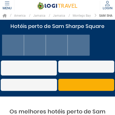
MENU
LOGIN
SAM SHAR
America
Jamaica
Jamaica
Montego Bay
Hotéis perto de Sam Sharpe Square
Os melhores hotéis perto de Sam