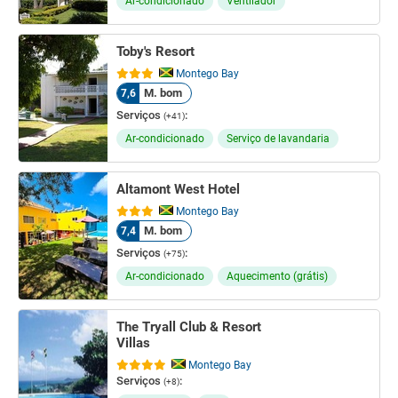
Ar-condicionado
Ventilador
Toby's Resort
Montego Bay
M. bom
7,6
Serviços
:
(+41)
Ar-condicionado
Serviço de lavandaria
Altamont West Hotel
Montego Bay
M. bom
7,4
Serviços
:
(+75)
Ar-condicionado
Aquecimento (grátis)
The Tryall Club & Resort
Villas
Montego Bay
Serviços
:
(+8)