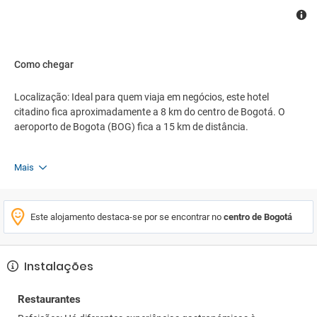
serviço de despertar, um serviço de lavandaria, uma lavandaria
automática e um shuttle próprio. O jornal diário está ao dispor
dos hóspedes sem custos adicionais. Para auxiliar na
comunicação e nos negócios, o centro de negócios dispõe de uma
máquina de fax. Palestras, apresentações ou seminários podem
Como chegar
ser realizados numa das 3 salas de conferências.
Localização: Ideal para quem viaja em negócios, este hotel
citadino fica aproximadamente a 8 km do centro de Bogotá. O
aeroporto de Bogota (BOG) fica a 15 km de distância.
Mais
Este alojamento destaca-se por se encontrar no
centro de Bogotá
Instalações
Restaurantes