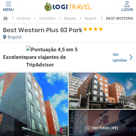
MENU
LOGIN
BEST WESTERN P
America
Colômbia
Bogota
Bogotá
Best Western Plus 93 Park
Bogotá
Ver
Excelente
opiniões
Ver fotos (49)