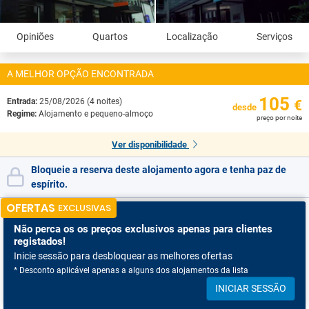
Opiniões
Quartos
Localização
Serviços
A MELHOR OPÇÃO ENCONTRADA
105
Entrada:
25/08/2026 (4 noites)
€
desde
Regime:
Alojamento e pequeno-almoço
preço por noite
Ver disponibilidade
Bloqueie a reserva deste alojamento agora e tenha paz de
espírito.
OFERTAS
EXCLUSIVAS
Não perca os
os preços exclusivos apenas para clientes
registados!
Inicie sessão para desbloquear as melhores ofertas
* Desconto aplicável apenas a alguns dos alojamentos da lista
INICIAR SESSÃO