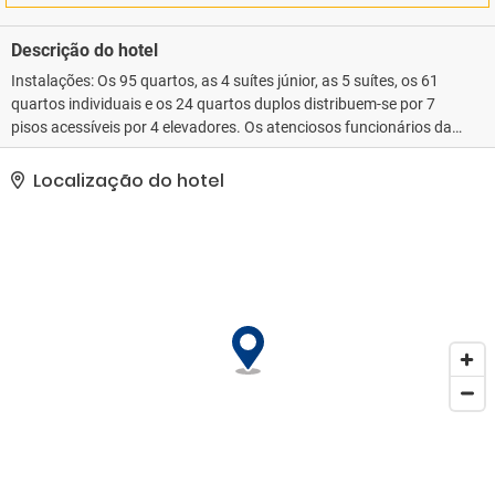
Descrição do hotel
Instalações: Os 95 quartos, as 4 suítes júnior, as 5 suítes, os 61
quartos individuais e os 24 quartos duplos distribuem-se por 7
pisos acessíveis por 4 elevadores. Os atenciosos funcionários da
receção estão disponíveis para responder a qualquer questão. As
instalações incluem um bengaleiro, armazenamento de bagagens
Localização do hotel
e um cofre. Os hóspedes podem conectar-se à internet via wi-fi. O
posto de turismo oferece assistência na reserva de excursões. O
hotel conta com uma série de instalações e serviços adaptados a
pessoas com mobilidade reduzida. O alojamento dispõe de
instalações adaptadas a cadeiras de rodas. A lareira proporciona
um ambiente acolhedor. Também há lojas disponíveis. Para uma
estadia agradável, os hóspedes poderem usufruir das várias
instalações de lazer do estabelecimento, incluindo do jardim. Há
uma garagem (mediante pagamento) e um parque de
estacionamento (mediante pagamento) à disposição dos
hóspedes. Os serviços oferecidos incluem um serviço de
segurança 24 h, serviço de babysitting, aluguer de automóveis,
assistência médica, um serviço de transfer, serviço de quartos,