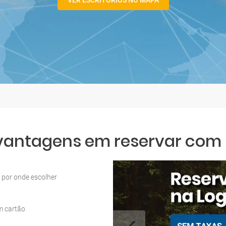
VER ESCRITÓRIOS NO MAPA
 vantagens em reservar com L
por onde escolher
m cartão