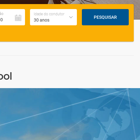
ão
Idade do condutor
PESQUISAR
30 anos
ool