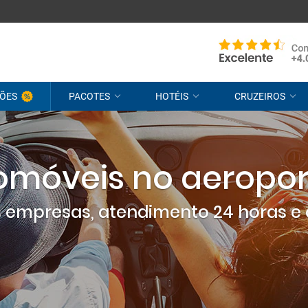
ÕES
PACOTES
HOTÉIS
CRUZEIROS
omóveis no aeropor
empresas, atendimento 24 horas e 