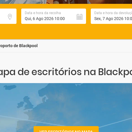
Data e hora da recolha
Data e hora da devoluç
oporto de Blackpool
pa de escritórios na Blackp