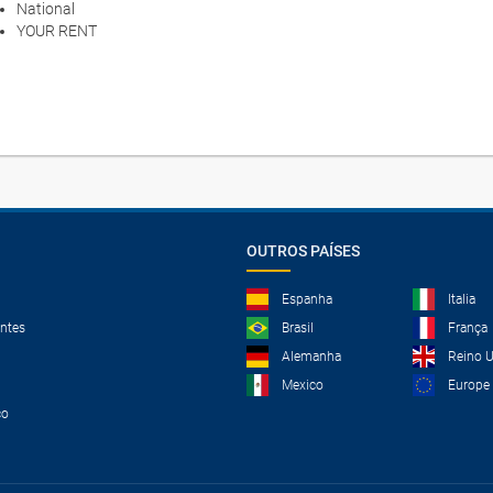
National
YOUR RENT
OUTROS PAÍSES
Espanha
Italia
ntes
Brasil
França
Alemanha
Reino 
Mexico
Europe
co