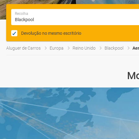
Recolha
Devolução no mesmo escritório
Aluguer de Carros
Europa
Reino Unido
Blackpool
Aer
Ma