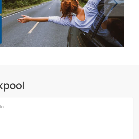
kpool
to: