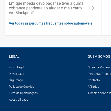
Em que moeda devo pagar se tiver alguma
cobrança pendente ao alugar o meu carro
em Blackpool?
Ver todas as perguntas frequentes sobre automóveis
LEGAL
QUEM SOMOS
Aviso Legal
Guias de Viagem
Privacidade
Perguntas Freque
Segurança
Contacto
Política de Cookies
Afiliados
Livro de Reclamações
Trabalhe connos
Acessibilidade