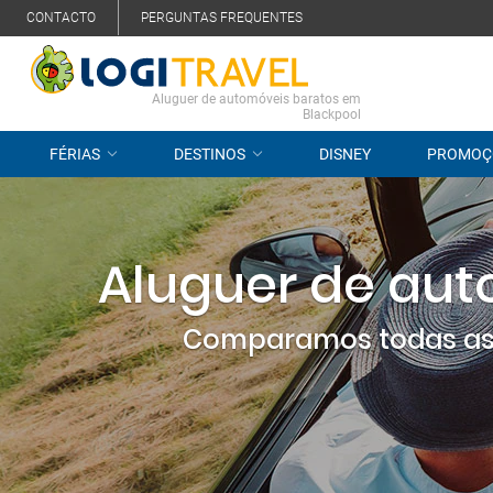
CONTACTO
PERGUNTAS FREQUENTES
Aluguer de automóveis baratos em
Blackpool
FÉRIAS
DESTINOS
DISNEY
PROMOÇ
Aluguer de aut
Comparamos todas as 