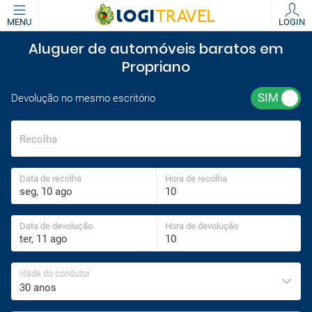
MENU
LOGIN
Aluguer de automóveis baratos em
Propriano
Devolução no mesmo escritório
Recolha
Data de recolha
Hora de recolha
Data de devolução
Hora de devolução
Idade do condutor
30 anos