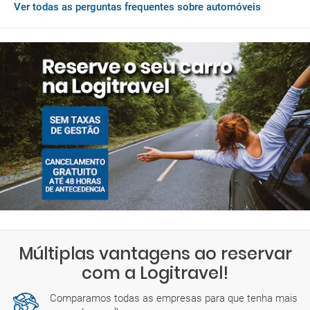
Ver todas as perguntas frequentes sobre automóveis
Se ao chegar a Propriano desejar adquirir serviços adicionais ou
tiver de pagar quaisquer encargos pendentes, deverá fazê-lo
com a moeda do França, que é EUR.
Múltiplas vantagens ao reservar
com a Logitravel!
Comparamos todas as empresas para que tenha mais