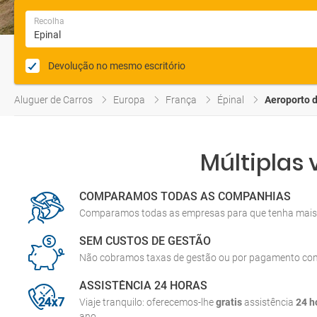
Recolha
Devolução no mesmo escritório
Aluguer de Carros
Europa
França
Épinal
Aeroporto d
Múltiplas
COMPARAMOS TODAS AS COMPANHIAS
Comparamos todas as empresas para que tenha mais 
SEM CUSTOS DE GESTÃO
Não cobramos taxas de gestão ou por pagamento co
ASSISTÊNCIA 24 HORAS
Viaje tranquilo: oferecemos-lhe
gratis
assistência
24 h
ano