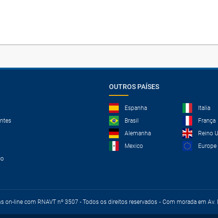
OUTROS PAÍSES
Espanha
Italia
ntes
Brasil
França
Alemanha
Reino 
Mexico
Europe
co
ns on-line com RNAVT nº 3507 - Todos os direitos reservados
Com morada em Av. D