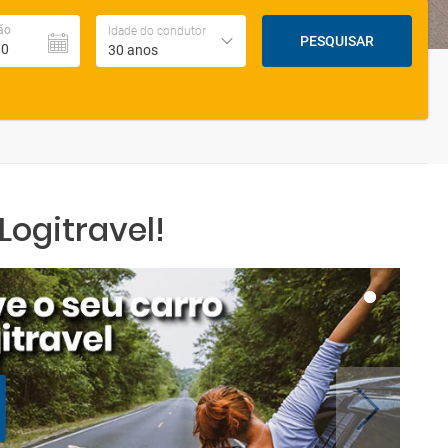
ão
Idade do condutor
PESQUISAR
30 anos
ogitravel!