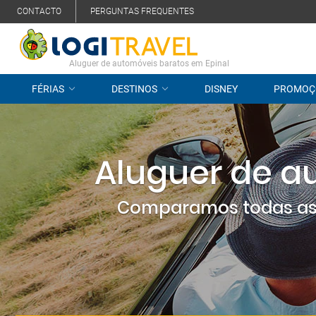
CONTACTO
PERGUNTAS FREQUENTES
Aluguer de automóveis baratos em Epinal
FÉRIAS
DESTINOS
DISNEY
PROMOÇ
Aluguer de a
Comparamos todas as 