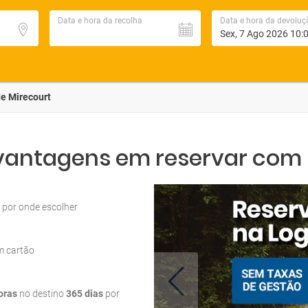
Data e hora da recolha
Data e hora da devoluç
e Mirecourt
 vantagens em reservar com L
por onde escolher
m cartão
oras
no destino
365 dias
por