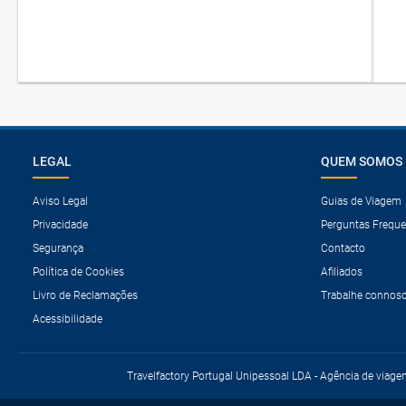
LEGAL
QUEM SOMOS
Aviso Legal
Guias de Viagem
Privacidade
Perguntas Freque
Segurança
Contacto
Política de Cookies
Afiliados
Livro de Reclamações
Trabalhe connos
Acessibilidade
Travelfactory Portugal Unipessoal LDA - Agência de viage