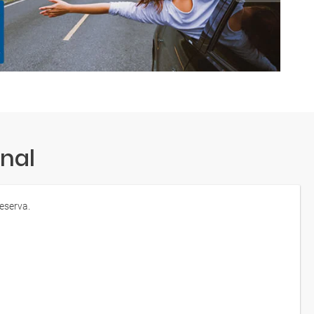
nal
eserva.